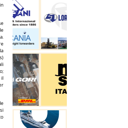
in
se
le
a.
re
la
s)
li
o;
il
er
le
si
to