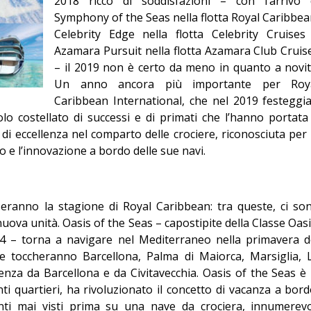
2018 ricco di soddisfazioni – con l’arrivo 
Editoriale
Symphony of the Seas nella flotta Royal Caribbea
Celebrity Edge nella flotta Celebrity Cruises
Azamara Pursuit nella flotta Azamara Club Cruis
– il 2019 non è certo da meno in quanto a novit
Un anno ancora più importante per Roy
Caribbean International, che nel 2019 festeggia
lo costellato di successi e di primati che l’hanno portata
di eccellenza nel comparto delle crociere, riconosciuta per 
nto e l’innovazione a bordo delle sue navi.
zeranno la stagione di Royal Caribbean: tra queste, ci so
uova unità. Oasis of the Seas – capostipite della Classe Oasi
4 – torna a navigare nel Mediterraneo nella primavera d
e toccheranno Barcellona, Palma di Maiorca, Marsiglia, 
nza da Barcellona e da Civitavecchia. Oasis of the Seas è 
nti quartieri, ha rivoluzionato il concetto di vacanza a bord
nti mai visti prima su una nave da crociera, innumerevo