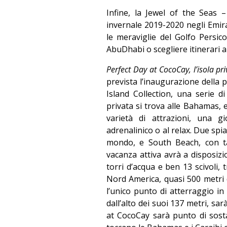
Infine, la Jewel of the Seas
invernale 2019-2020 negli Emira
le meraviglie del Golfo Pers
AbuDhabi o scegliere itinerari a
Perfect Day at CocoCay, l’isola p
prevista l’inaugurazione della 
Island Collection, una serie di
privata si trova alle Bahamas, e 
varietà di attrazioni, una g
adrenalinico o al relax. Due spia
mondo, e South Beach, con tan
vacanza attiva avrà a disposizi
torri d’acqua e ben 13 scivoli, t
Nord America, quasi 500 metri di
l’unico punto di atterraggio in
dall’alto dei suoi 137 metri, sa
at CocoCay sarà punto di sost