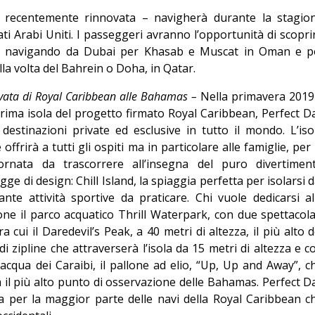
 – recentemente rinnovata – navigherà durante la stagio
ti Arabi Uniti. I passeggeri avranno l’opportunità di scopri
ico navigando da Dubai per Khasab e Muscat in Oman e p
lla volta del Bahrein o Doha, in Qatar.
rivata di Royal Caribbean alle Bahamas –
Nella primavera 2019
prima isola del progetto firmato Royal Caribbean, Perfect D
 destinazioni private ed esclusive in tutto il mondo. L’iso
offrirà a tutti gli ospiti ma in particolare alle famiglie, per 
iornata da trascorrere all’insegna del puro divertimen
gge di design: Chill Island, la spiaggia perfetta per isolarsi d
te attività sportive da praticare. Chi vuole dedicarsi al
one il parco acquatico Thrill Waterpark, con due spettacola
ra cui il Daredevil’s Peak, a 40 metri di altezza, il più alto d
 zipline che attraverserà l’isola da 15 metri di altezza e c
 acqua dei Caraibi, il pallone ad elio, “Up, Up and Away”, c
rà il più alto punto di osservazione delle Bahamas. Perfect D
a per la maggior parte delle navi della Royal Caribbean c