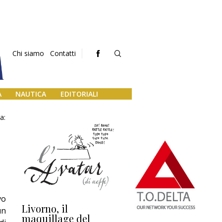
Chi siamo
Contatti
A
NAUTICA
EDITORIALI
a:
vo
Livorno, il
L’uscita di scena di
Da
un
maquillage del
Marilli e il mosaico
gu