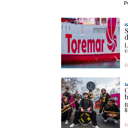
P
I
S
d
L
c
C
S
C
b
B
8
C