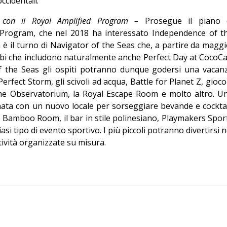
ccidentali.
o con il Royal Amplified Program –
Prosegue il piano 
 Program, che nel 2018 ha interessato Independence of t
 è il turno di Navigator of the Seas che, a partire da maggi
ibi che includono naturalmente anche Perfect Day at CocoCa
f the Seas gli ospiti potranno dunque godersi una vacan
Perfect Storm, gli scivoli ad acqua, Battle for Planet Z, gioco
 The Observatorium, la Royal Escape Room e molto altro. U
ata con un nuovo locale per sorseggiare bevande e cocktai
Bamboo Room, il bar in stile polinesiano, Playmakers Spor
si tipo di evento sportivo. I più piccoli potranno divertirsi n
ività organizzate su misura.