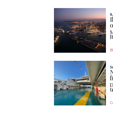
I
I
o
M
I
B
S
N
f
D
t
C