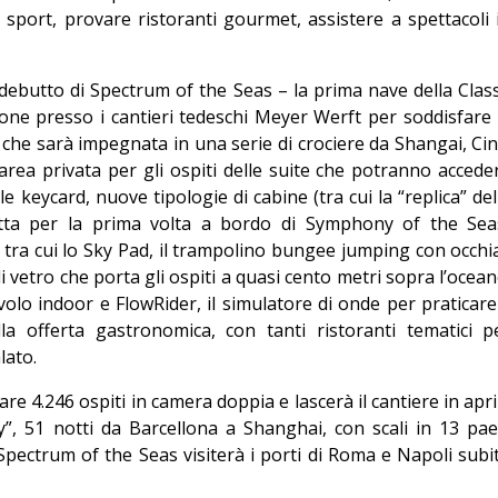
e sport, provare ristoranti gourmet, assistere a spettacoli 
l debutto di Spectrum of the Seas – la prima nave della Clas
one presso i cantieri tedeschi Meyer Werft per soddisfare 
 che sarà impegnata in una serie di crociere da Shangai, Cin
rea privata per gli ospiti delle suite che potranno accede
e keycard, nuove tipologie di cabine (tra cui la “replica” del
dotta per la prima volta a bordo di Symphony of the Sea
ra cui lo Sky Pad, il trampolino bungee jumping con occhia
i vetro che porta gli ospiti a quasi cento metri sopra l’ocean
 volo indoor e FlowRider, il simulatore di onde per praticare 
la offerta gastronomica, con tanti ristoranti tematici p
lato.
e 4.246 ospiti in camera doppia e lascerà il cantiere in apri
y”, 51 notti da Barcellona a Shanghai, con scali in 13 pae
ve Spectrum of the Seas visiterà i porti di Roma e Napoli subi