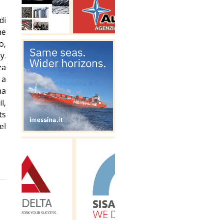
di
he
o,
y.
za
 a
na
l,
ts
el