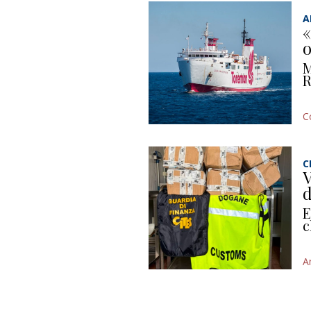
A
«
o
M
R
C
C
V
d
E
c
A