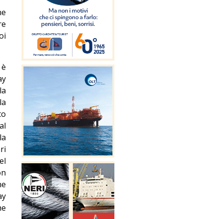
ne
re
oi
 è
ay
la
la
to
al
la
ri
el
on
he
ay
he