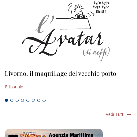
Livorno, il maquillage del vecchio porto
L
s
Editoriale
Ed
Vedi Tutti