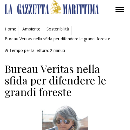
AMBIENTE
Home
Ambiente
Sostenibilità
Bureau Veritas nella sfida per difendere le grandi foreste
MOBILITÀ
Tempo per la lettura:
2
minuti
INDUSTRIA
Bureau Veritas nella
RICERCA
sfida per difendere le
ECONOMIA
grandi foreste
TURISMO
CULTURA
NAUTICA