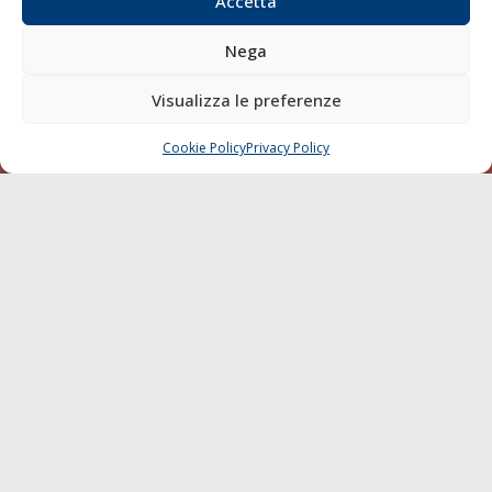
Accetta
Diporto
Chi siamo
Nega
Contatti
Visualizza le preferenze
SEGUI
Cookie Policy
Privacy Policy
CHIAMA
SCRIVI
© 1968 - 2026 Tutti i diritti sono riservati
Cookie Policy
Privacy Policy
Mappa del sito
born in
MaMaStudiOs