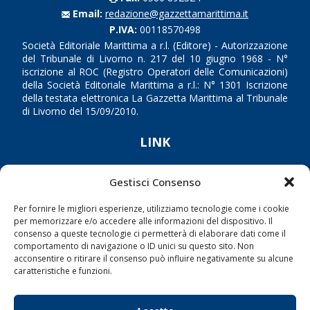
Email:
redazione@gazzettamarittima.it
P.IVA:
00118570498
Società Editoriale Marittima a r.l. (Editore) - Autorizzazione
del Tribunale di Livorno n. 217 del 10 giugno 1968 - N°
iscrizione al ROC (Registro Operatori delle Comunicazioni)
della Società Editoriale Marittima a r.l.: N° 1301 Iscrizione
della testata elettronica La Gazzetta Marittima al Tribunale
di Livorno del 15/09/2010.
LINK
Shipping
Gestisci Consenso
Porti/Interporti
Per fornire le migliori esperienze, utilizziamo tecnologie come i cookie
Trasporti
per memorizzare e/o accedere alle informazioni del dispositivo. Il
consenso a queste tecnologie ci permetterà di elaborare dati come il
Varie
comportamento di navigazione o ID unici su questo sito. Non
Sostenibilità
acconsentire o ritirare il consenso può influire negativamente su alcune
caratteristiche e funzioni.
Compagnie di Navigazione
Blue economy