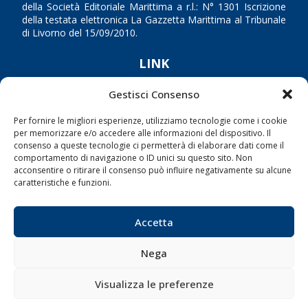
della Società Editoriale Marittima a r.l.: N° 1301 Iscrizione
della testata elettronica La Gazzetta Marittima al Tribunale
di Livorno del 15/09/2010.
LINK
Gestisci Consenso
Shipping
Porti/Interporti
Per fornire le migliori esperienze, utilizziamo tecnologie come i cookie
per memorizzare e/o accedere alle informazioni del dispositivo. Il
Trasporti
consenso a queste tecnologie ci permetterà di elaborare dati come il
Varie
comportamento di navigazione o ID unici su questo sito. Non
acconsentire o ritirare il consenso può influire negativamente su alcune
Sostenibilità
caratteristiche e funzioni.
Compagnie di Navigazione
Blue economy
Accetta
Diporto
Nega
Chi siamo
Contatti
Visualizza le preferenze