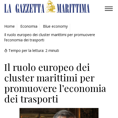
AMBIENTE
Home
Economia
Blue economy
Il ruolo europeo dei cluster marittimi per promuovere
MOBILITÀ
l’economia dei trasporti
INDUSTRIA
Tempo per la lettura:
2
minuti
RICERCA
Il ruolo europeo dei
cluster marittimi per
ECONOMIA
promuovere l’economia
TURISMO
dei trasporti
CULTURA
NAUTICA