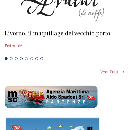
Livorno, il maquillage del vecchio porto
L
s
Editoriale
Ed
Vedi Tutti