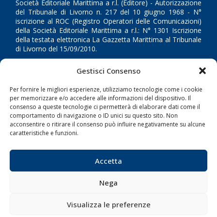
Società Editoriale Marittima a r.l. (Editore) - Autorizzazione
del Tribunale di Livorno n. 217 del 10 giugno 1968 - N°
iscrizione al ROC (Registro Operatori delle Comunicazioni)
della Società Editoriale Marittima a r.l.: N° 1301 Iscrizione
della testata elettronica La Gazzetta Marittima al Tribunale
di Livorno del 15/09/2010.
LINK
Gestisci Consenso
Per fornire le migliori esperienze, utilizziamo tecnologie come i cookie
Shipping
per memorizzare e/o accedere alle informazioni del dispositivo. Il
consenso a queste tecnologie ci permetterà di elaborare dati come il
Porti/Interporti
comportamento di navigazione o ID unici su questo sito. Non
Trasporti
acconsentire o ritirare il consenso può influire negativamente su alcune
caratteristiche e funzioni.
Varie
Sostenibilità
Accetta
Compagnie di Navigazione
Blue economy
Nega
Diporto
Visualizza le preferenze
Chi siamo