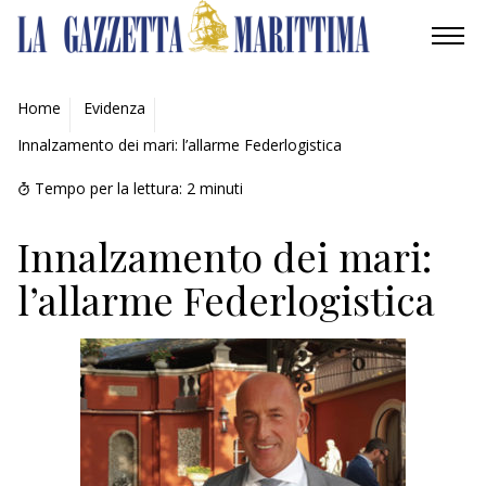
AMBIENTE
Home
Evidenza
Innalzamento dei mari: l’allarme Federlogistica
MOBILITÀ
Tempo per la lettura:
2
minuti
INDUSTRIA
Innalzamento dei mari:
RICERCA
l’allarme Federlogistica
ECONOMIA
TURISMO
CULTURA
NAUTICA