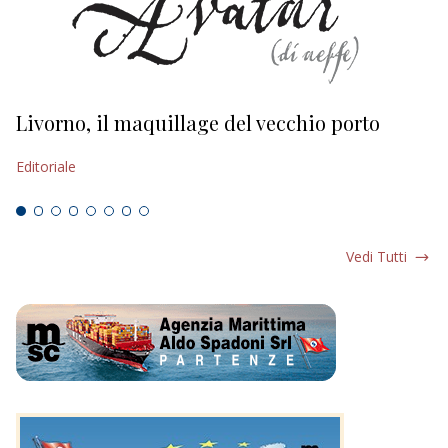
Livorno, il maquillage del vecchio porto
L
s
Editoriale
Ed
Vedi Tutti