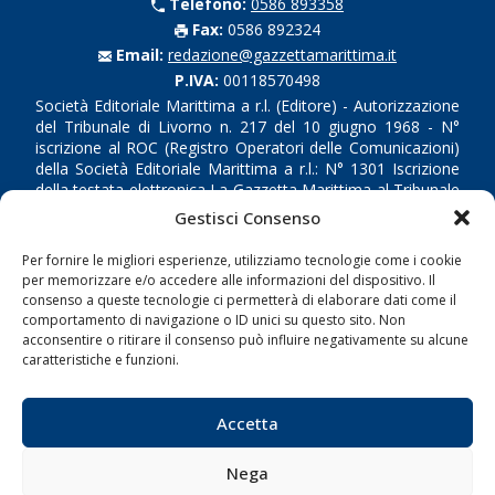
Telefono:
0586 893358
Fax:
0586 892324
Email:
redazione@gazzettamarittima.it
P.IVA:
00118570498
Società Editoriale Marittima a r.l. (Editore) - Autorizzazione
del Tribunale di Livorno n. 217 del 10 giugno 1968 - N°
iscrizione al ROC (Registro Operatori delle Comunicazioni)
della Società Editoriale Marittima a r.l.: N° 1301 Iscrizione
della testata elettronica La Gazzetta Marittima al Tribunale
di Livorno del 15/09/2010.
Gestisci Consenso
LINK
Per fornire le migliori esperienze, utilizziamo tecnologie come i cookie
per memorizzare e/o accedere alle informazioni del dispositivo. Il
consenso a queste tecnologie ci permetterà di elaborare dati come il
Shipping
comportamento di navigazione o ID unici su questo sito. Non
acconsentire o ritirare il consenso può influire negativamente su alcune
Porti/Interporti
caratteristiche e funzioni.
Trasporti
Varie
Accetta
Sostenibilità
Nega
Compagnie di Navigazione