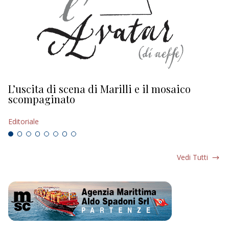
L’uscita di scena di Marilli e il mosaico
D
scompaginato
Ed
Editoriale
Vedi Tutti