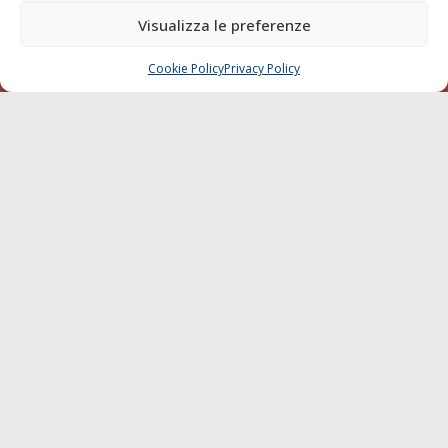
Blue economy
Visualizza le preferenze
Diporto
Cookie Policy
Privacy Policy
Chi siamo
CHIAMA
SCRIVI
Contatti
SEGUI
© 1968 - 2026 Tutti i diritti sono riservati
Cookie Policy
Privacy Policy
Mappa del sito
born in
MaMaStudiOs