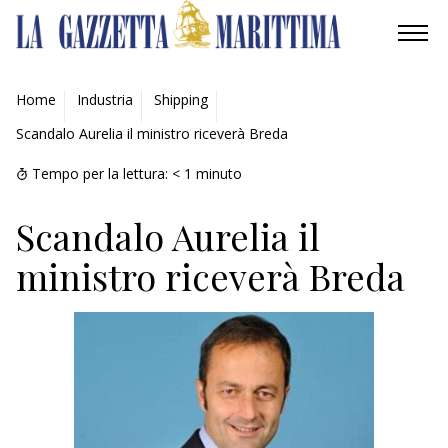
AMBIENTE
Home
Industria
Shipping
Scandalo Aurelia il ministro riceverà Breda
MOBILITÀ
Tempo per la lettura:
< 1
minuto
INDUSTRIA
Scandalo Aurelia il
RICERCA
ministro riceverà Breda
ECONOMIA
TURISMO
CULTURA
NAUTICA