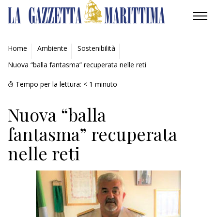
AMBIENTE
Home
Ambiente
Sostenibilità
Nuova “balla fantasma” recuperata nelle reti
MOBILITÀ
Tempo per la lettura:
< 1
minuto
INDUSTRIA
Nuova “balla
RICERCA
fantasma” recuperata
ECONOMIA
nelle reti
TURISMO
CULTURA
NAUTICA