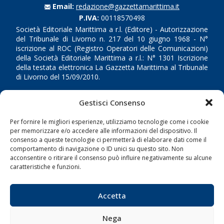
Email:
redazione@gazzettamarittima.it
P.IVA:
00118570498
Società Editoriale Marittima a r.l. (Editore) - Autorizzazione
del Tribunale di Livorno n. 217 del 10 giugno 1968 - N°
iscrizione al ROC (Registro Operatori delle Comunicazioni)
della Società Editoriale Marittima a r.l.: N° 1301 Iscrizione
della testata elettronica La Gazzetta Marittima al Tribunale
di Livorno del 15/09/2010.
LINK
Gestisci Consenso
Per fornire le migliori esperienze, utilizziamo tecnologie come i cookie
Shipping
per memorizzare e/o accedere alle informazioni del dispositivo. Il
Porti/Interporti
consenso a queste tecnologie ci permetterà di elaborare dati come il
comportamento di navigazione o ID unici su questo sito. Non
Trasporti
acconsentire o ritirare il consenso può influire negativamente su alcune
caratteristiche e funzioni.
Varie
Sostenibilità
Accetta
Compagnie di Navigazione
Blue economy
Nega