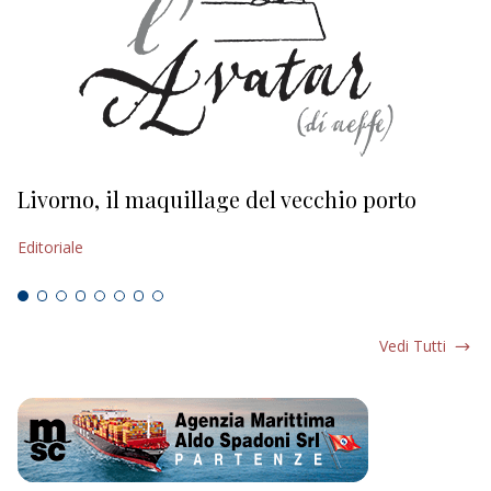
Livorno, il maquillage del vecchio porto
L
s
Editoriale
Ed
Vedi Tutti