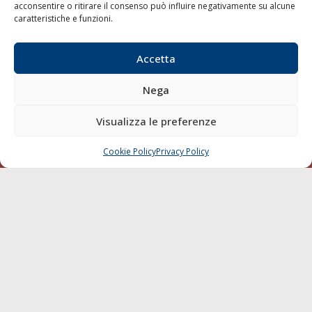
Porti/Interporti
acconsentire o ritirare il consenso può influire negativamente su alcune
caratteristiche e funzioni.
Trasporti
Varie
Accetta
Sostenibilità
Compagnie di Navigazione
Nega
Blue economy
Visualizza le preferenze
Diporto
Chi siamo
Cookie Policy
Privacy Policy
CHIAMA
SCRIVI
Contatti
SEGUI