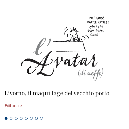
Livorno, il maquillage del vecchio porto
L
s
Editoriale
Ed