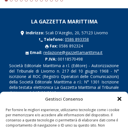
LA GAZZETTA MARITTIMA
Indirizzo:
Scali D'Azeglio, 20, 57123 Livorno
Telefono:
0586 893358
Fax:
0586 892324
Email:
redazione@gazzettamarittima.it
P.IVA:
00118570498
Società Editoriale Marittima a r.l. (Editore) - Autorizzazione
del Tribunale di Livorno n. 217 del 10 giugno 1968 - N°
iscrizione al ROC (Registro Operatori delle Comunicazioni)
della Società Editoriale Marittima a r.l.: N° 1301 Iscrizione
della testata elettronica La Gazzetta Marittima al Tribunale
di Livorno del 15/09/2010.
Gestisci Consenso
LINK
Per fornire le migliori esperienze, utilizziamo tecnologie come i cookie
per memorizzare e/o accedere alle informazioni del dispositivo. Il
Shipping
consenso a queste tecnologie ci permetterà di elaborare dati come il
comportamento di navigazione o ID unici su questo sito. Non