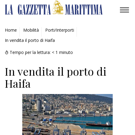
AMBIENTE
Home
Mobilità
Porti/Interporti
In vendita il porto di Haifa
MOBILITÀ
Tempo per la lettura:
< 1
minuto
INDUSTRIA
In vendita il porto di
RICERCA
Haifa
ECONOMIA
TURISMO
CULTURA
NAUTICA