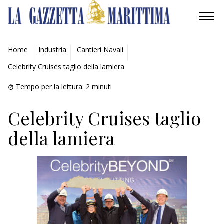
AMBIENTE
Home
Industria
Cantieri Navali
Celebrity Cruises taglio della lamiera
MOBILITÀ
Tempo per la lettura:
2
minuti
INDUSTRIA
Celebrity Cruises taglio
RICERCA
della lamiera
ECONOMIA
TURISMO
CULTURA
NAUTICA