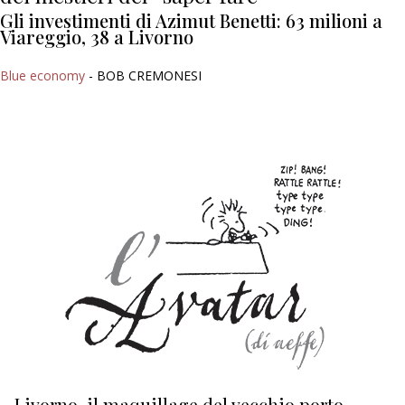
Gli investimenti di Azimut Benetti: 63 milioni a
Viareggio, 38 a Livorno
Blue economy
- BOB CREMONESI
Livorno, il maquillage del vecchio porto
L