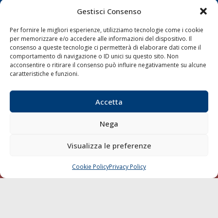
Gestisci Consenso
Shipping
Per fornire le migliori esperienze, utilizziamo tecnologie come i cookie
Porti/Interporti
per memorizzare e/o accedere alle informazioni del dispositivo. Il
Trasporti
consenso a queste tecnologie ci permetterà di elaborare dati come il
comportamento di navigazione o ID unici su questo sito. Non
Varie
acconsentire o ritirare il consenso può influire negativamente su alcune
caratteristiche e funzioni.
Sostenibilità
Compagnie di Navigazione
Accetta
Blue economy
Diporto
Nega
Chi siamo
Visualizza le preferenze
Contatti
Cookie Policy
Privacy Policy
CHIAMA
SCRIVI
SEGUI