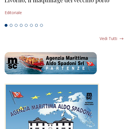
s
Editoriale
Ed
Vedi Tutti