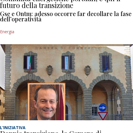
futuro della transizione
Gse e Ontm: adesso occorre far decollare la fase
dell’operatività
Energia
L’INIZIATIVA