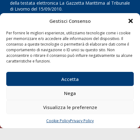
della testata elettronica La Gazzetta Marittima al Tribunale
di Livorno del 15/09/2010.
Gestisci Consenso
LINK
Per fornire le migliori esperienze, utilizziamo tecnologie come i cookie
Shipping
per memorizzare e/o accedere alle informazioni del dispositivo. Il
consenso a queste tecnologie ci permetterà di elaborare dati come il
Porti/Interporti
comportamento di navigazione o ID unici su questo sito. Non
acconsentire o ritirare il consenso può influire negativamente su alcune
Trasporti
caratteristiche e funzioni.
Varie
Sostenibilità
Accetta
Compagnie di Navigazione
Nega
Blue economy
Diporto
Visualizza le preferenze
Chi siamo
Cookie Policy
Privacy Policy
Contatti
CHIAMA
SCRIVI
SEGUI