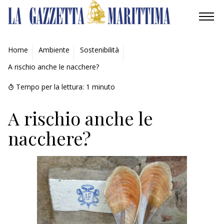
AMBIENTE
Home
Ambiente
Sostenibilità
A rischio anche le nacchere?
MOBILITÀ
Tempo per la lettura:
1
minuto
INDUSTRIA
A rischio anche le
RICERCA
nacchere?
ECONOMIA
TURISMO
CULTURA
NAUTICA