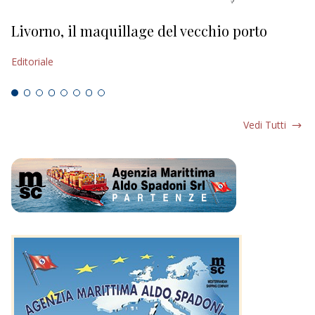
Livorno, il maquillage del vecchio porto
L
s
Editoriale
Ed
Vedi Tutti