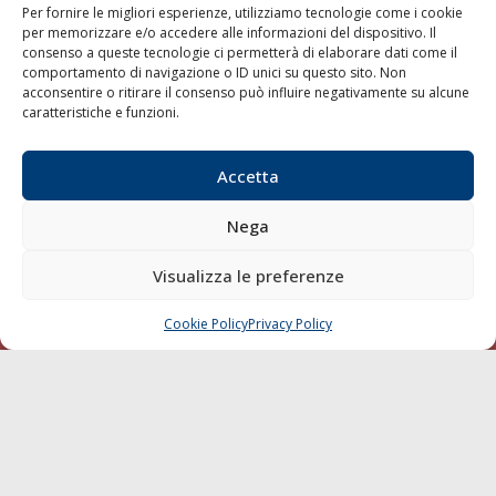
Per fornire le migliori esperienze, utilizziamo tecnologie come i cookie
per memorizzare e/o accedere alle informazioni del dispositivo. Il
Shipping
consenso a queste tecnologie ci permetterà di elaborare dati come il
Porti/Interporti
comportamento di navigazione o ID unici su questo sito. Non
acconsentire o ritirare il consenso può influire negativamente su alcune
Trasporti
caratteristiche e funzioni.
Varie
Sostenibilità
Accetta
Compagnie di Navigazione
Nega
Blue economy
Diporto
Visualizza le preferenze
Chi siamo
Cookie Policy
Privacy Policy
CHIAMA
SCRIVI
Contatti
SEGUI