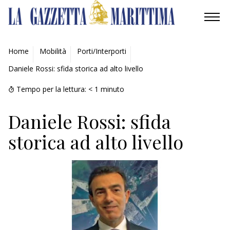
AMBIENTE
Home
Mobilità
Porti/Interporti
Daniele Rossi: sfida storica ad alto livello
MOBILITÀ
Tempo per la lettura:
< 1
minuto
INDUSTRIA
Daniele Rossi: sfida
RICERCA
storica ad alto livello
ECONOMIA
TURISMO
CULTURA
NAUTICA