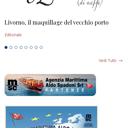
Livorno, il maquillage del vecchio porto
L
s
Editoriale
Ed
Vedi Tutti