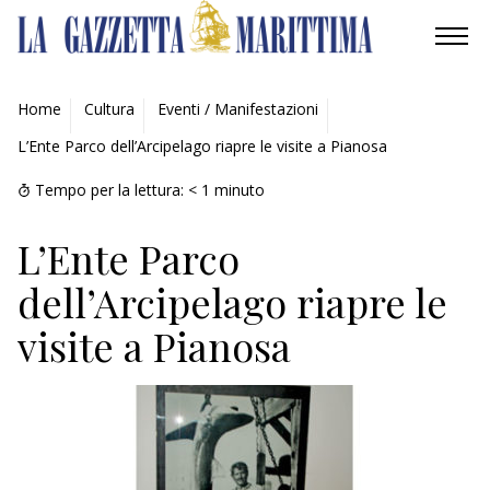
AMBIENTE
Home
Cultura
Eventi / Manifestazioni
L’Ente Parco dell’Arcipelago riapre le visite a Pianosa
MOBILITÀ
Tempo per la lettura:
< 1
minuto
INDUSTRIA
L’Ente Parco
RICERCA
dell’Arcipelago riapre le
ECONOMIA
visite a Pianosa
TURISMO
CULTURA
NAUTICA