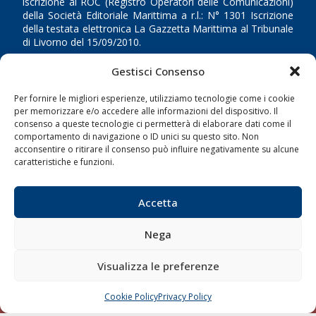
iscrizione al ROC (Registro Operatori delle Comunicazioni)
della Società Editoriale Marittima a r.l.: N° 1301 Iscrizione
della testata elettronica La Gazzetta Marittima al Tribunale
di Livorno del 15/09/2010.
Gestisci Consenso
LINK
Per fornire le migliori esperienze, utilizziamo tecnologie come i cookie
Shipping
per memorizzare e/o accedere alle informazioni del dispositivo. Il
consenso a queste tecnologie ci permetterà di elaborare dati come il
Porti/Interporti
comportamento di navigazione o ID unici su questo sito. Non
Trasporti
acconsentire o ritirare il consenso può influire negativamente su alcune
caratteristiche e funzioni.
Varie
Sostenibilità
Accetta
Compagnie di Navigazione
Nega
Blue economy
Diporto
Visualizza le preferenze
Chi siamo
Cookie Policy
Privacy Policy
Contatti
CHIAMA
SCRIVI