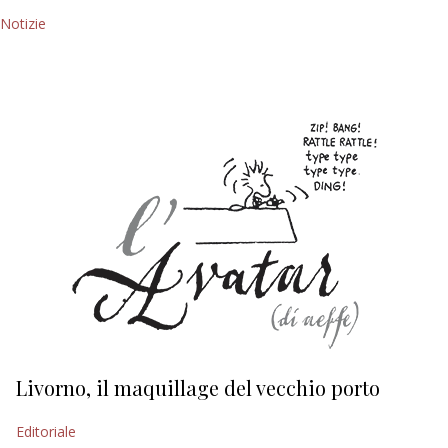
Notizie
Livorno, il maquillage del vecchio porto
L
s
Editoriale