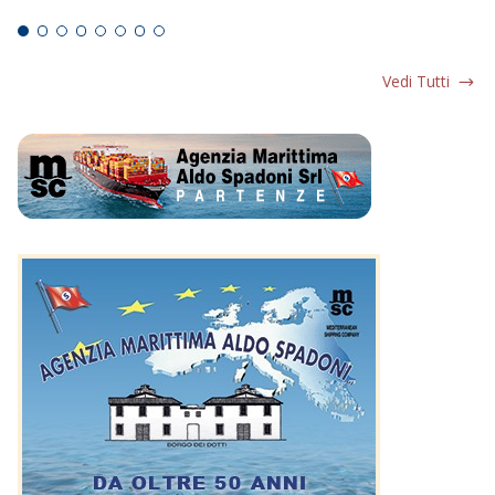
Ed
Vedi Tutti