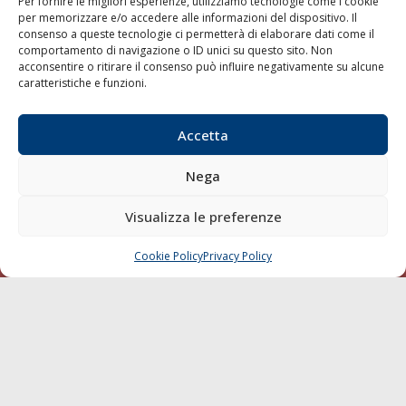
Per fornire le migliori esperienze, utilizziamo tecnologie come i cookie
Porti/Interporti
per memorizzare e/o accedere alle informazioni del dispositivo. Il
consenso a queste tecnologie ci permetterà di elaborare dati come il
Trasporti
comportamento di navigazione o ID unici su questo sito. Non
Varie
acconsentire o ritirare il consenso può influire negativamente su alcune
caratteristiche e funzioni.
Sostenibilità
Compagnie di Navigazione
Accetta
Blue economy
Diporto
Nega
Chi siamo
Visualizza le preferenze
Contatti
Cookie Policy
Privacy Policy
CHIAMA
SCRIVI
SEGUI