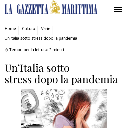
AMBIENTE
Home
Cultura
Varie
Un’Italia sotto stress dopo la pandemia
MOBILITÀ
Tempo per la lettura:
2
minuti
INDUSTRIA
Un’Italia sotto
RICERCA
stress dopo la pandemia
ECONOMIA
TURISMO
CULTURA
NAUTICA