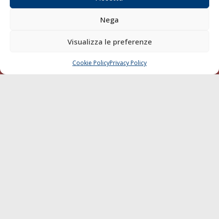
Diporto
Nega
Chi siamo
Contatti
Visualizza le preferenze
SEGUI
Cookie Policy
Privacy Policy
CHIAMA
SCRIVI
© 1968 - 2026 Tutti i diritti sono riservati
Cookie Policy
Privacy Policy
Mappa del sito
born in
MaMaStudiOs