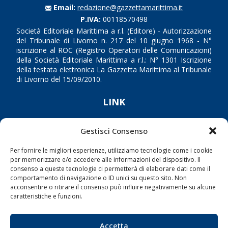
Email:
redazione@gazzettamarittima.it
P.IVA:
00118570498
Società Editoriale Marittima a r.l. (Editore) - Autorizzazione
del Tribunale di Livorno n. 217 del 10 giugno 1968 - N°
iscrizione al ROC (Registro Operatori delle Comunicazioni)
della Società Editoriale Marittima a r.l.: N° 1301 Iscrizione
della testata elettronica La Gazzetta Marittima al Tribunale
di Livorno del 15/09/2010.
LINK
Shipping
Gestisci Consenso
Porti/Interporti
Per fornire le migliori esperienze, utilizziamo tecnologie come i cookie
Trasporti
per memorizzare e/o accedere alle informazioni del dispositivo. Il
consenso a queste tecnologie ci permetterà di elaborare dati come il
Varie
comportamento di navigazione o ID unici su questo sito. Non
Sostenibilità
acconsentire o ritirare il consenso può influire negativamente su alcune
caratteristiche e funzioni.
Compagnie di Navigazione
Blue economy
Accetta