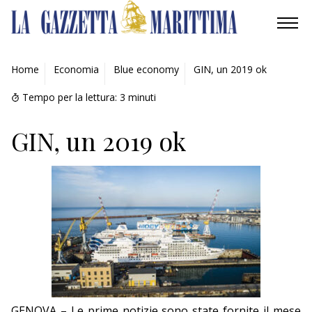
AMBIENTE
Home
Economia
Blue economy
GIN, un 2019 ok
MOBILITÀ
Tempo per la lettura:
3
minuti
INDUSTRIA
GIN, un 2019 ok
RICERCA
ECONOMIA
TURISMO
CULTURA
NAUTICA
GENOVA – Le prime notizie sono state fornite il mese