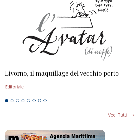
Livorno, il maquillage del vecchio porto
L
s
Editoriale
Ed
Vedi Tutti