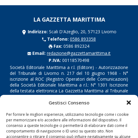
LA GAZZETTA MARITTIMA
Indirizzo:
Scali D'Azeglio, 20, 57123 Livorno
Telefono:
0586 893358
Fax:
0586 892324
Email:
redazione@gazzettamarittima.it
P.IVA:
00118570498
Società Editoriale Marittima a r.l. (Editore) - Autorizzazione
del Tribunale di Livorno n. 217 del 10 giugno 1968 - N°
iscrizione al ROC (Registro Operatori delle Comunicazioni)
della Società Editoriale Marittima a r.l.: N° 1301 Iscrizione
della testata elettronica La Gazzetta Marittima al Tribunale
di Livorno del 15/09/2010.
Gestisci Consenso
LINK
Per fornire le migliori esperienze, utilizziamo tecnologie come i cookie
per memorizzare e/o accedere alle informazioni del dispositivo. Il
Shipping
consenso a queste tecnologie ci permetterà di elaborare dati come il
comportamento di navigazione o ID unici su questo sito. Non
Porti/Interporti
acconsentire o ritirare il consenso può influire negativamente su alcune