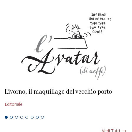
Livorno, il maquillage del vecchio porto
L
s
Editoriale
Ed
Vedi Tutti