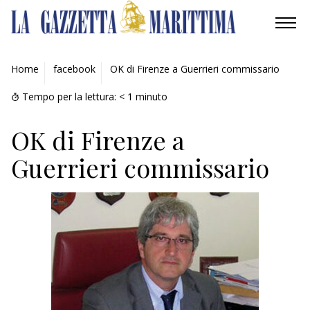
AMBIENTE
Home
facebook
OK di Firenze a Guerrieri commissario
MOBILITÀ
Tempo per la lettura:
< 1
minuto
INDUSTRIA
OK di Firenze a
Guerrieri commissario
RICERCA
ECONOMIA
TURISMO
CULTURA
NAUTICA