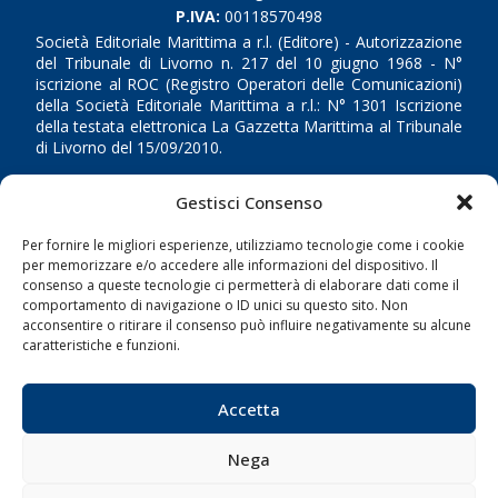
P.IVA:
00118570498
Società Editoriale Marittima a r.l. (Editore) - Autorizzazione
del Tribunale di Livorno n. 217 del 10 giugno 1968 - N°
iscrizione al ROC (Registro Operatori delle Comunicazioni)
della Società Editoriale Marittima a r.l.: N° 1301 Iscrizione
della testata elettronica La Gazzetta Marittima al Tribunale
di Livorno del 15/09/2010.
LINK
Gestisci Consenso
Per fornire le migliori esperienze, utilizziamo tecnologie come i cookie
Shipping
per memorizzare e/o accedere alle informazioni del dispositivo. Il
Porti/Interporti
consenso a queste tecnologie ci permetterà di elaborare dati come il
comportamento di navigazione o ID unici su questo sito. Non
Trasporti
acconsentire o ritirare il consenso può influire negativamente su alcune
caratteristiche e funzioni.
Varie
Sostenibilità
Accetta
Compagnie di Navigazione
Blue economy
Nega
Diporto