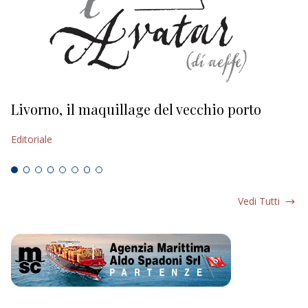
Livorno, il maquillage del vecchio porto
L
s
Editoriale
Ed
Vedi Tutti