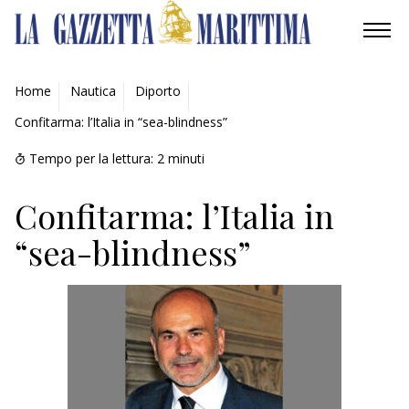
AMBIENTE
Home
Nautica
Diporto
Confitarma: l’Italia in “sea-blindness”
MOBILITÀ
Tempo per la lettura:
2
minuti
INDUSTRIA
Confitarma: l’Italia in
RICERCA
“sea-blindness”
ECONOMIA
TURISMO
CULTURA
NAUTICA