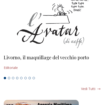
Livorno, il maquillage del vecchio porto
L
s
Editoriale
Ed
Vedi Tutti