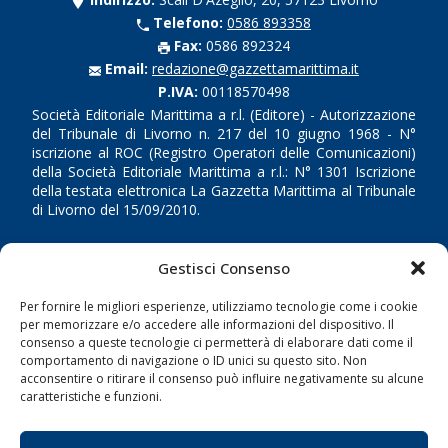
Telefono:
0586 893358
Fax:
0586 892324
Email:
redazione@gazzettamarittima.it
P.IVA:
00118570498
Società Editoriale Marittima a r.l. (Editore) - Autorizzazione
del Tribunale di Livorno n. 217 del 10 giugno 1968 - N°
iscrizione al ROC (Registro Operatori delle Comunicazioni)
della Società Editoriale Marittima a r.l.: N° 1301 Iscrizione
della testata elettronica La Gazzetta Marittima al Tribunale
di Livorno del 15/09/2010.
LINK
Gestisci Consenso
Shipping
Per fornire le migliori esperienze, utilizziamo tecnologie come i cookie
per memorizzare e/o accedere alle informazioni del dispositivo. Il
Porti/Interporti
consenso a queste tecnologie ci permetterà di elaborare dati come il
comportamento di navigazione o ID unici su questo sito. Non
Trasporti
acconsentire o ritirare il consenso può influire negativamente su alcune
Varie
caratteristiche e funzioni.
Sostenibilità