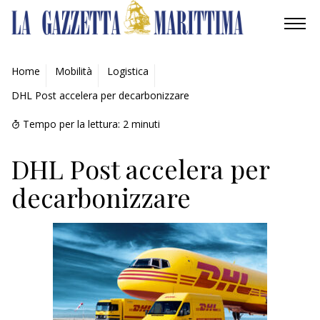
AMBIENTE
Home
Mobilità
Logistica
DHL Post accelera per decarbonizzare
MOBILITÀ
Tempo per la lettura:
2
minuti
INDUSTRIA
DHL Post accelera per
RICERCA
decarbonizzare
ECONOMIA
TURISMO
CULTURA
NAUTICA