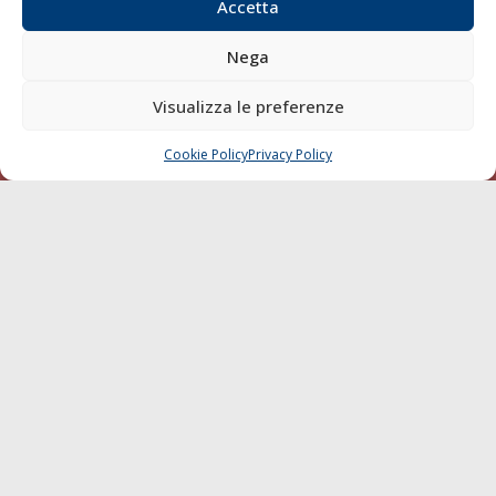
Compagnie di Navigazione
Accetta
Blue economy
Nega
Diporto
Chi siamo
Visualizza le preferenze
Contatti
Cookie Policy
Privacy Policy
CHIAMA
SCRIVI
SEGUI
© 1968 - 2026 Tutti i diritti sono riservati
Cookie Policy
Privacy Policy
Mappa del sito
born in
MaMaStudiOs