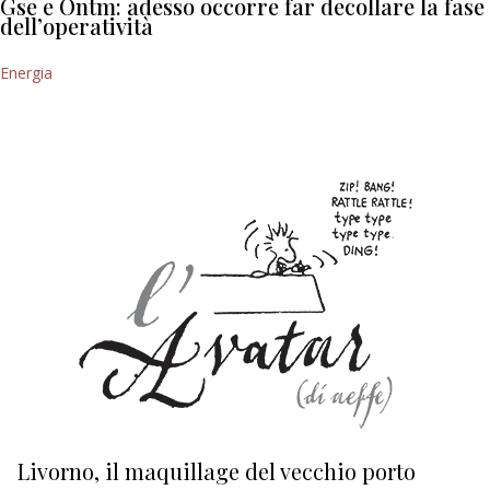
Gse e Ontm: adesso occorre far decollare la fase
dell’operatività
Energia
Livorno, il maquillage del vecchio porto
L