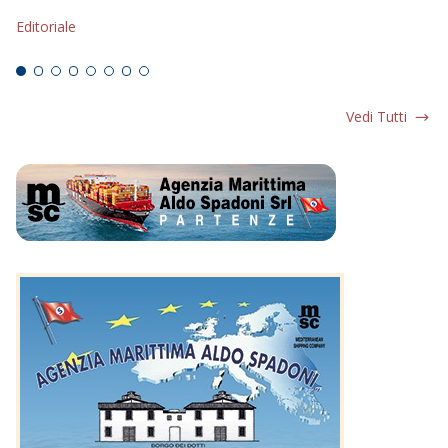
s
Editoriale
Ed
Vedi Tutti