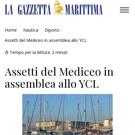
AMBIENTE
Home
Nautica
Diporto
Assetti del Mediceo in assemblea allo YCL
MOBILITÀ
Tempo per la lettura:
2
minuti
INDUSTRIA
Assetti del Mediceo in
RICERCA
assemblea allo YCL
ECONOMIA
TURISMO
CULTURA
NAUTICA