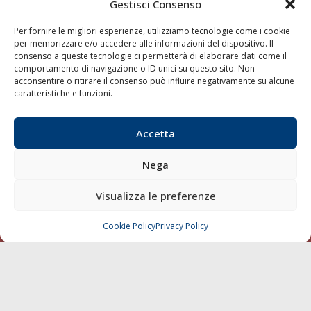
Gestisci Consenso
Shipping
Per fornire le migliori esperienze, utilizziamo tecnologie come i cookie
Porti/Interporti
per memorizzare e/o accedere alle informazioni del dispositivo. Il
Trasporti
consenso a queste tecnologie ci permetterà di elaborare dati come il
comportamento di navigazione o ID unici su questo sito. Non
Varie
acconsentire o ritirare il consenso può influire negativamente su alcune
caratteristiche e funzioni.
Sostenibilità
Compagnie di Navigazione
Accetta
Blue economy
Diporto
Nega
Chi siamo
Visualizza le preferenze
Contatti
Cookie Policy
Privacy Policy
CHIAMA
SCRIVI
SEGUI