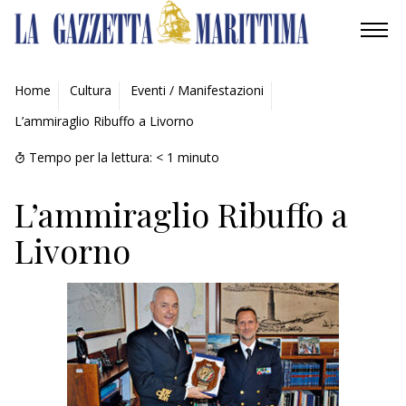
AMBIENTE
Home
Cultura
Eventi / Manifestazioni
L’ammiraglio Ribuffo a Livorno
MOBILITÀ
Tempo per la lettura:
< 1
minuto
INDUSTRIA
L’ammiraglio Ribuffo a
RICERCA
Livorno
ECONOMIA
TURISMO
CULTURA
NAUTICA