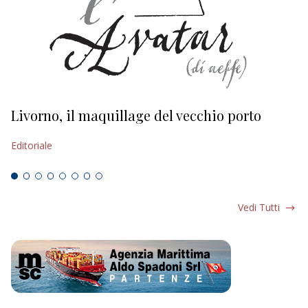
Livorno, il maquillage del vecchio porto
L
s
Editoriale
Ed
Vedi Tutti