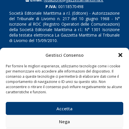
P.IVA:
00118570498
Società Editoriale Marittima a r.l. (Editore) - Autorizzazione
del Tribunale di Livorno n. 217 del 10 giugno 1968 - N°
iscrizione al ROC (Registro Operatori delle Comunicazioni)
della Società Editoriale Marittima a r.l.: N° 1301 Iscrizione
della testata elettronica La Gazzetta Marittima al Tribunale
di Livorno del 15/09/2010.
LINK
Gestisci Consenso
Per fornire le migliori esperienze, utilizziamo tecnologie come i cookie
Shipping
per memorizzare e/o accedere alle informazioni del dispositivo. Il
Porti/Interporti
consenso a queste tecnologie ci permetterà di elaborare dati come il
comportamento di navigazione o ID unici su questo sito. Non
Trasporti
acconsentire o ritirare il consenso può influire negativamente su alcune
caratteristiche e funzioni.
Varie
Sostenibilità
Accetta
Compagnie di Navigazione
Blue economy
Nega
Diporto