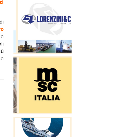
ti
di
ro
so
li
iù
no