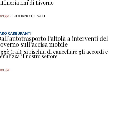
affineria Eni di Livorno
nergia
- GIULIANO DONATI
ARO CARBURANTI
all’autotrasporto l’altolà a interventi del
overno sull’accisa mobile
ggè (Fai): si rischia di cancellare gli accordi e
enalizza il nostro settore
nergia