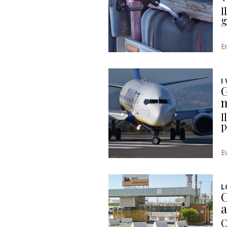
I
g
E
I
G
m
I
p
E
L
C
a
C