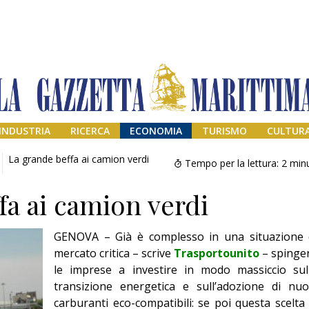
INDUSTRIA
RICERCA
ECONOMIA
TURISMO
CULTUR
La grande beffa ai camion verdi
Tempo per la lettura:
2
minu
fa ai camion verdi
GENOVA – Già è complesso in una situazione 
mercato critica – scrive
Trasportounito
– spinge
le imprese a investire in modo massiccio sul
transizione energetica e sull’adozione di nuo
Addio amico
Giorgio
carburanti eco-compatibili: se poi questa scelta 