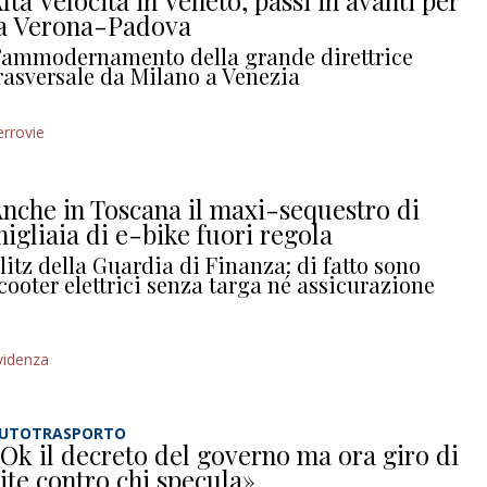
lta Velocità in Veneto, passi in avanti per
a Verona-Padova
’ammodernamento della grande direttrice
rasversale da Milano a Venezia
errovie
nche in Toscana il maxi-sequestro di
igliaia di e-bike fuori regola
litz della Guardia di Finanza: di fatto sono
cooter elettrici senza targa né assicurazione
videnza
UTOTRASPORTO
Ok il decreto del governo ma ora giro di
ite contro chi specula»