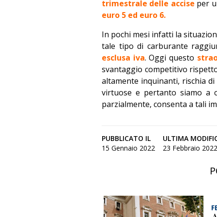
trimestrale delle accise
per un
euro 5 ed euro 6.
In pochi mesi infatti la situaz
tale tipo di carburante ragg
esclusa iva
. Oggi questo
stra
svantaggio competitivo rispetto
altamente inquinanti, rischia d
virtuose e pertanto siamo a c
parzialmente, consenta a tali i
PUBBLICATO IL
ULTIMA MODIFI
15 Gennaio 2022
23 Febbraio 2022 
P
F