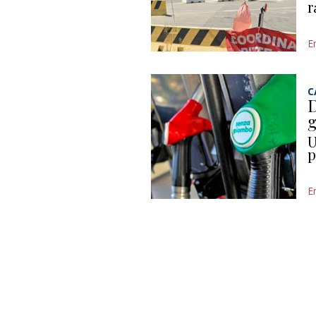
r
E
C
D
g
U
p
E