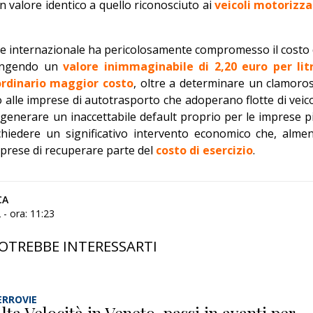
 valore identico a quello riconosciuto ai
veicoli motorizza
ione internazionale ha pericolosamente compromesso il costo 
iungendo un
valore inimmaginabile di 2,20 euro per lit
ordinario maggior costo
, oltre a determinare un clamoro
 alle imprese di autotrasporto che adoperano flotte di veico
i generare un inaccettabile default proprio per le imprese p
hiedere un significativo intervento economico che, alme
mprese di recuperare parte del
costo di esercizio
.
CA
- ora: 11:23
OTREBBE INTERESSARTI
ERROVIE