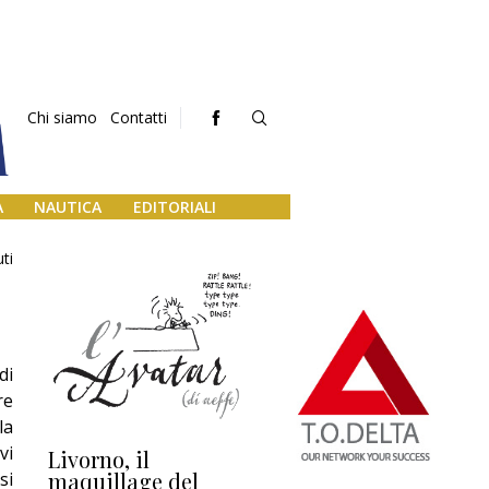
Chi siamo
Contatti
A
NAUTICA
EDITORIALI
ti
di
re
la
vi
Livorno, il
L’uscita di scena di
Da
maquillage del
Marilli e il mosaico
gu
si