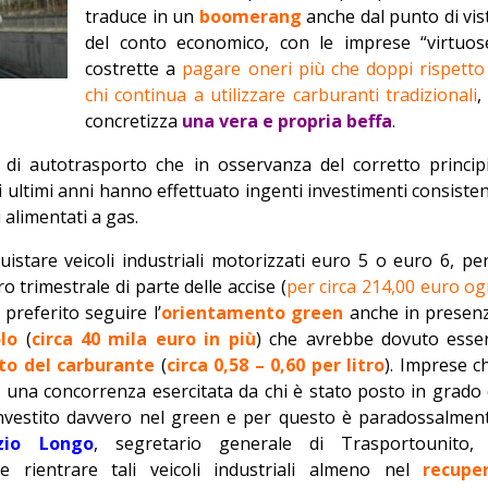
traduce in un
boomerang
anche dal punto di vis
Editoriale
del conto economico, con le imprese “virtuos
costrette a
pagare oneri più che doppi rispetto
chi continua a utilizzare carburanti tradizionali
,
concretizza
una vera e propria beffa
.
di autotrasporto che in osservanza del corretto princip
li ultimi anni hanno effettuato ingenti investimenti consisten
i alimentati a gas.
istare veicoli industriali motorizzati euro 5 o euro 6, per
o trimestrale di parte delle accise (
per circa 214,00 euro og
 preferito seguire l’
orientamento green
anche in presen
lo
(
circa 40 mila euro in più
) che avrebbe dovuto esse
to del carburante
(
circa 0,58 – 0,60 per litro
). Imprese c
di una concorrenza esercitata da chi è stato posto in grado 
 investito davvero nel green e per questo è paradossalmen
zio Longo
, segretario generale di Trasportounito,
e rientrare tali veicoli industriali almeno nel
recupe