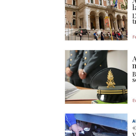
A
l
L
t
F
A
m
B
s
E
A
«
v