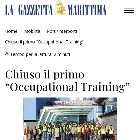
AMBIENTE
Home
Mobilità
Porti/Interporti
Chiuso il primo “Occupational Training”
MOBILITÀ
Tempo per la lettura:
2
minuti
INDUSTRIA
Chiuso il primo
RICERCA
“Occupational Training”
ECONOMIA
TURISMO
CULTURA
NAUTICA