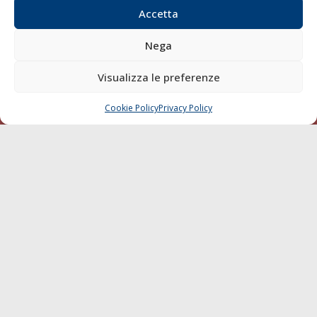
Compagnie di Navigazione
Accetta
Blue economy
Nega
Diporto
Chi siamo
Visualizza le preferenze
Contatti
Cookie Policy
Privacy Policy
CHIAMA
SCRIVI
SEGUI
© 1968 - 2026 Tutti i diritti sono riservati
Cookie Policy
Privacy Policy
Mappa del sito
born in
MaMaStudiOs