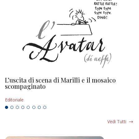
L’uscita di scena di Marilli e il mosaico
D
scompaginato
Ed
Editoriale
Vedi Tutti