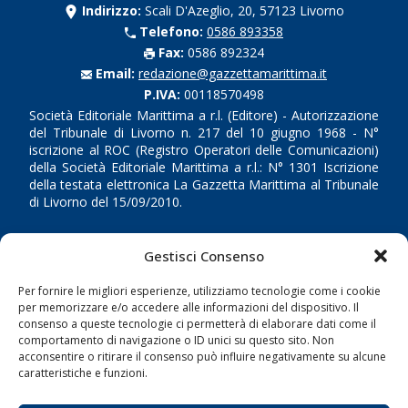
Indirizzo:
Scali D'Azeglio, 20, 57123 Livorno
Telefono:
0586 893358
Fax:
0586 892324
Email:
redazione@gazzettamarittima.it
P.IVA:
00118570498
Società Editoriale Marittima a r.l. (Editore) - Autorizzazione
del Tribunale di Livorno n. 217 del 10 giugno 1968 - N°
iscrizione al ROC (Registro Operatori delle Comunicazioni)
della Società Editoriale Marittima a r.l.: N° 1301 Iscrizione
della testata elettronica La Gazzetta Marittima al Tribunale
di Livorno del 15/09/2010.
LINK
Gestisci Consenso
Shipping
Per fornire le migliori esperienze, utilizziamo tecnologie come i cookie
per memorizzare e/o accedere alle informazioni del dispositivo. Il
Porti/Interporti
consenso a queste tecnologie ci permetterà di elaborare dati come il
Trasporti
comportamento di navigazione o ID unici su questo sito. Non
acconsentire o ritirare il consenso può influire negativamente su alcune
Varie
caratteristiche e funzioni.
Sostenibilità