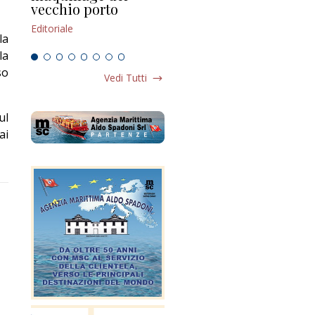
vecchio porto
scompaginato
Edi
Editoriale
Editoriale
la
la
so
Vedi Tutti
ul
ai