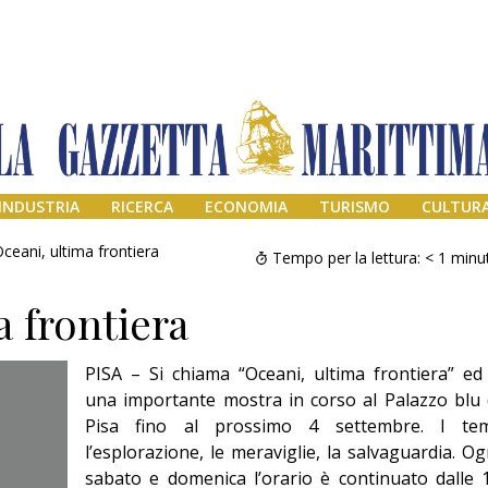
INDUSTRIA
RICERCA
ECONOMIA
TURISMO
CULTUR
ceani, ultima frontiera
Tempo per la lettura:
< 1
minu
a frontiera
PISA – Si chiama “Oceani, ultima frontiera” ed
una importante mostra in corso al Palazzo blu 
Pisa fino al prossimo 4 settembre. I tem
l’esplorazione, le meraviglie, la salvaguardia. Og
Addio amico
Giorgio
sabato e domenica l’orario è continuato dalle 