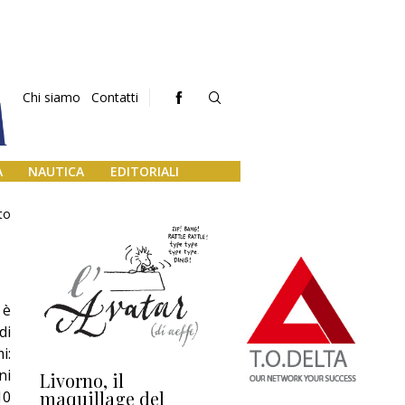
Chi siamo
Contatti
A
NAUTICA
EDITORIALI
to
 è
di
i:
ni
Livorno, il
L’uscita di scena di
Da
maquillage del
Marilli e il mosaico
gu
10