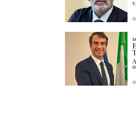
v
B
S
E
T
A
o
B