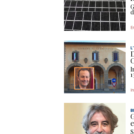
G
d
E
L
D
C
I
1
I
B
G
e
S