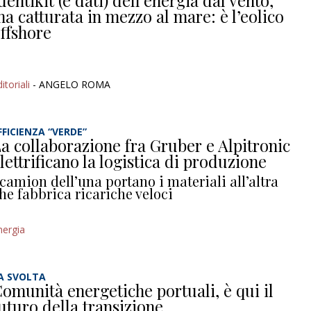
dentikit (e dati) dell’energia dal vento,
a catturata in mezzo al mare: è l’eolico
ffshore
itoriali
- ANGELO ROMA
FFICIENZA “VERDE”
a collaborazione fra Gruber e Alpitronic
lettrificano la logistica di produzione
 camion dell’una portano i materiali all’altra
he fabbrica ricariche veloci
nergia
A SVOLTA
omunità energetiche portuali, è qui il
uturo della transizione