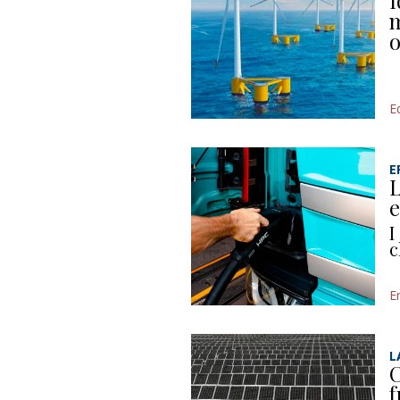
I
m
o
Ed
E
L
e
I
c
E
L
C
f