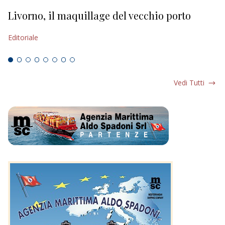
Livorno, il maquillage del vecchio porto
L
s
Editoriale
Ed
Vedi Tutti