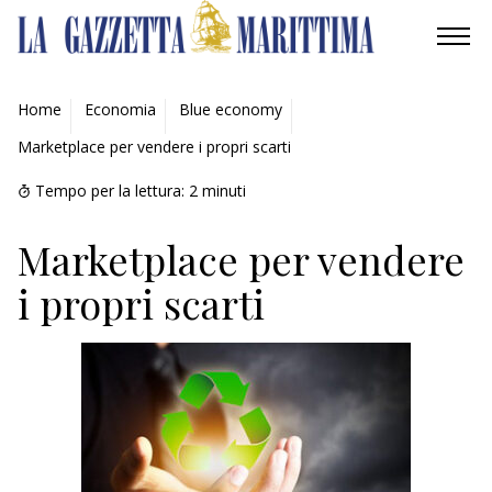
AMBIENTE
Home
Economia
Blue economy
Marketplace per vendere i propri scarti
MOBILITÀ
Tempo per la lettura:
2
minuti
INDUSTRIA
Marketplace per vendere
RICERCA
i propri scarti
ECONOMIA
TURISMO
CULTURA
NAUTICA