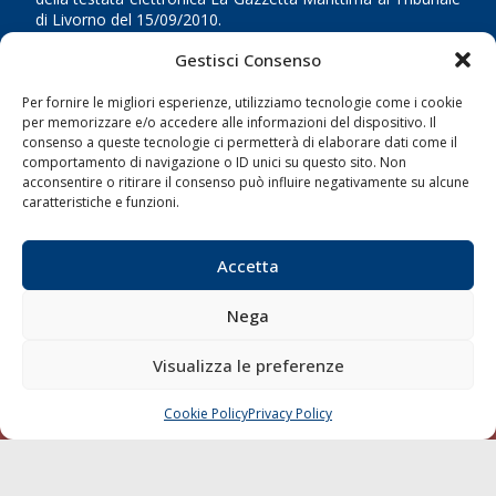
di Livorno del 15/09/2010.
Gestisci Consenso
LINK
Per fornire le migliori esperienze, utilizziamo tecnologie come i cookie
Shipping
per memorizzare e/o accedere alle informazioni del dispositivo. Il
consenso a queste tecnologie ci permetterà di elaborare dati come il
Porti/Interporti
comportamento di navigazione o ID unici su questo sito. Non
acconsentire o ritirare il consenso può influire negativamente su alcune
Trasporti
caratteristiche e funzioni.
Varie
Sostenibilità
Accetta
Compagnie di Navigazione
Nega
Blue economy
Diporto
Visualizza le preferenze
Chi siamo
Cookie Policy
Privacy Policy
Contatti
CHIAMA
SCRIVI
SEGUI