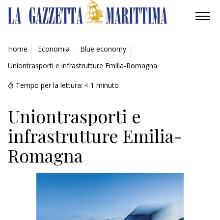
AMBIENTE
Home
Economia
Blue economy
Uniontrasporti e infrastrutture Emilia-Romagna
MOBILITÀ
Tempo per la lettura:
< 1
minuto
INDUSTRIA
Uniontrasporti e
RICERCA
infrastrutture Emilia-
ECONOMIA
Romagna
TURISMO
CULTURA
NAUTICA