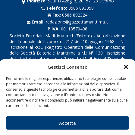
Indirizzo:
Scali D'Azeglio, 20, 57123 Livorno
Telefono:
0586 893358
Fax:
0586 892324
Email:
redazione@gazzettamarittima.it
P.IVA:
00118570498
Società Editoriale Marittima a r.l. (Editore) - Autorizzazione
del Tribunale di Livorno n. 217 del 10 giugno 1968 - N°
iscrizione al ROC (Registro Operatori delle Comunicazioni)
della Società Editoriale Marittima a r.l.: N° 1301 Iscrizione
della testata elettronica La Gazzetta Marittima al Tribunale
di Livorno del 15/09/2010.
Gestisci Consenso
LINK
Per fornire le migliori esperienze, utilizziamo tecnologie come i cookie
per memorizzare e/o accedere alle informazioni del dispositivo. Il
consenso a queste tecnologie ci permetterà di elaborare dati come il
Shipping
comportamento di navigazione o ID unici su questo sito. Non
acconsentire o ritirare il consenso può influire negativamente su alcune
Porti/Interporti
caratteristiche e funzioni.
Trasporti
Varie
Accetta
Sostenibilità