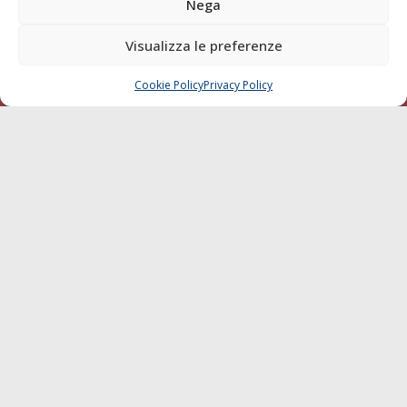
Nega
Compagnie di Navigazione
Blue economy
Visualizza le preferenze
Diporto
Cookie Policy
Privacy Policy
Chi siamo
CHIAMA
SCRIVI
Contatti
SEGUI
© 1968 - 2026 Tutti i diritti sono riservati
Cookie Policy
Privacy Policy
Mappa del sito
born in
MaMaStudiOs