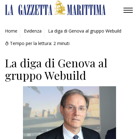
AMBIENTE
Home
Evidenza
La diga di Genova al gruppo Webuild
MOBILITÀ
Tempo per la lettura:
2
minuti
INDUSTRIA
La diga di Genova al
gruppo Webuild
RICERCA
ECONOMIA
TURISMO
CULTURA
NAUTICA