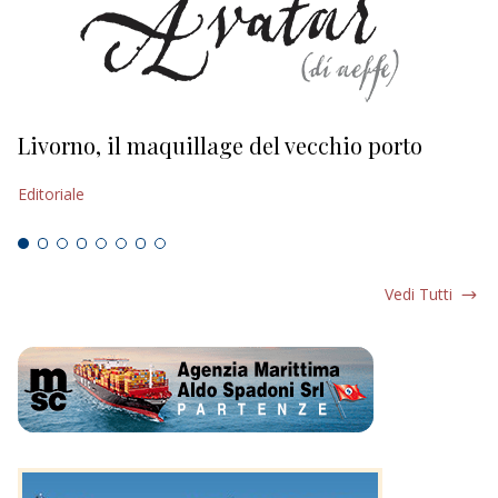
Livorno, il maquillage del vecchio porto
L
s
Editoriale
Ed
Vedi Tutti