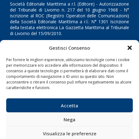
Società Editoriale Marittima a r.l. (Editore) - Autorizzazione
del Tribunale di Livorno n. 217 del 10 giugno 1968 - N°
iscrizione al ROC (Registro Operatori delle Comunicazioni)
della Società Editoriale Marittima a r.l.: N° 1301 Iscrizione
della testata elettronica La Gazzetta Marittima al Tribunale
di Livorno del 15/09/2010.
LINK
Gestisci Consenso
Per fornire le migliori esperienze, utilizziamo tecnologie come i cookie
Shipping
per memorizzare e/o accedere alle informazioni del dispositivo. Il
Porti/Interporti
consenso a queste tecnologie ci permetterà di elaborare dati come il
comportamento di navigazione o ID unici su questo sito. Non
Trasporti
acconsentire o ritirare il consenso può influire negativamente su alcune
caratteristiche e funzioni.
Varie
Sostenibilità
Accetta
Compagnie di Navigazione
Blue economy
Nega
Diporto
Visualizza le preferenze
Chi siamo