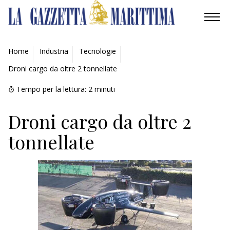
AMBIENTE
Home
Industria
Tecnologie
Droni cargo da oltre 2 tonnellate
MOBILITÀ
Tempo per la lettura:
2
minuti
INDUSTRIA
Droni cargo da oltre 2
RICERCA
tonnellate
ECONOMIA
TURISMO
CULTURA
NAUTICA