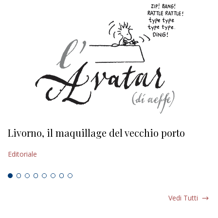
Livorno, il maquillage del vecchio porto
L
s
Editoriale
Ed
Vedi Tutti