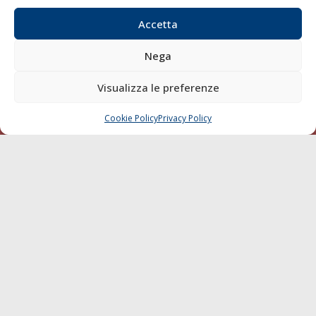
Blue economy
Accetta
Diporto
Chi siamo
Nega
Contatti
Visualizza le preferenze
SEGUI
Cookie Policy
Privacy Policy
CHIAMA
SCRIVI
© 1968 - 2026 Tutti i diritti sono riservati
Cookie Policy
Privacy Policy
Mappa del sito
born in
MaMaStudiOs