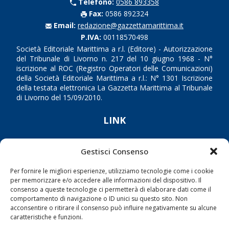
Telefono:
0586 893358
Fax:
0586 892324
Email:
redazione@gazzettamarittima.it
P.IVA:
00118570498
Società Editoriale Marittima a r.l. (Editore) - Autorizzazione
del Tribunale di Livorno n. 217 del 10 giugno 1968 - N°
iscrizione al ROC (Registro Operatori delle Comunicazioni)
della Società Editoriale Marittima a r.l.: N° 1301 Iscrizione
della testata elettronica La Gazzetta Marittima al Tribunale
di Livorno del 15/09/2010.
LINK
Shipping
Gestisci Consenso
Porti/Interporti
Per fornire le migliori esperienze, utilizziamo tecnologie come i cookie
Trasporti
per memorizzare e/o accedere alle informazioni del dispositivo. Il
consenso a queste tecnologie ci permetterà di elaborare dati come il
Varie
comportamento di navigazione o ID unici su questo sito. Non
Sostenibilità
acconsentire o ritirare il consenso può influire negativamente su alcune
caratteristiche e funzioni.
Compagnie di Navigazione