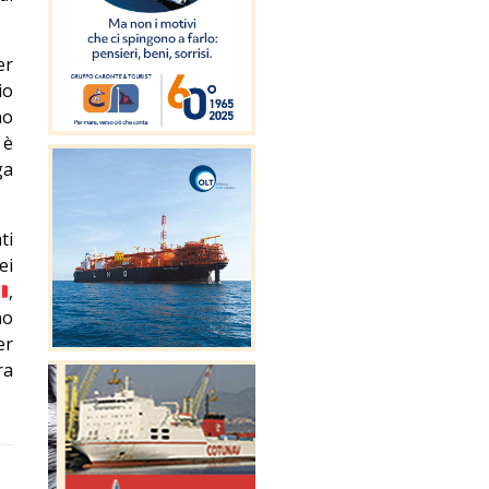
er
io
no
 è
ga
ti
ei
,
no
er
ra