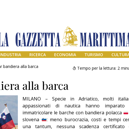
INDUSTRIA
RICERCA
ECONOMIA
TURISMO
CULTUR
 bandiera alla barca
Tempo per la lettura:
2
minu
era alla barca
MILANO – Specie in Adriatico, molti italia
appassionati di nautica hanno imparato
immatricolare le barche con bandiera polacca
slovena
: meno burocrazia, costi e tempi cer
Addio amico
Giorgio
una tantum, nessuna scadenza certificato 