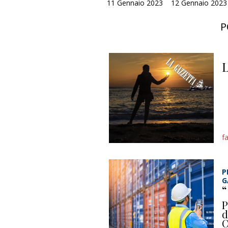
11 Gennaio 2023
12 Gennaio 2023 
P
L
f
P
G
“
P
d
O