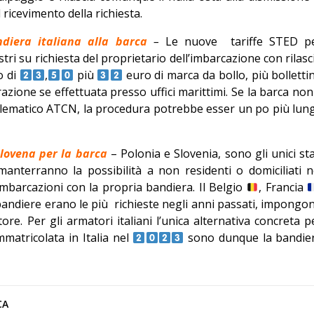
 ricevimento della richiesta.
diera italiana alla barca
–
Le nuove
tariffe STED p
stri su richiesta del proprietario dell’imbarcazione con rilasc
o di
,
più
euro di marca da bollo, più bolletti
razione se effettuata presso uffici marittimi. Se la barca non
elematico ATCN, la procedura potrebbe esser un po più lun
slovena per la barca
– Polonia e Slovenia, sono gli unici sta
manterranno la possibilità a non residenti o domiciliati n
e imbarcazioni con la propria bandiera. Il Belgio
, Francia
 bandiere erano le più
richieste negli anni passati, impongo
ore. Per gli armatori italiani l’unica alternativa concreta p
matricolata in Italia nel
sono dunque la bandie
CA