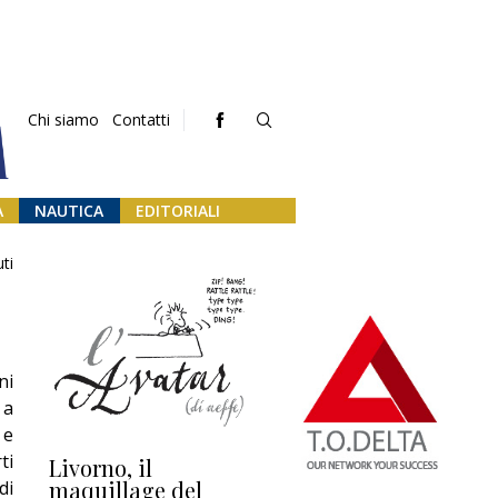
Chi siamo
Contatti
A
NAUTICA
EDITORIALI
ti
ni
 a
e
ti
Livorno, il
L’uscita di scena di
Da
maquillage del
Marilli e il mosaico
gu
di