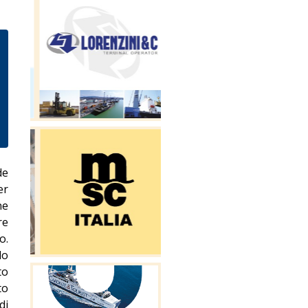
de
er
ne
re
o.
lo
to
to
di