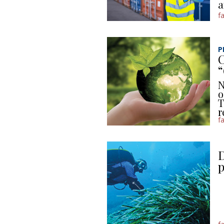
a
f
P
C
N
o
T
r
f
D
p