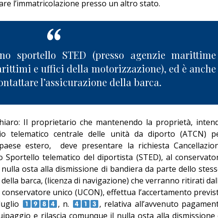
iare l’immatricolazione presso un altro stato.
uno sportello STED (presso agenzie marittime
rittimi e uffici della motorizzazione), ed è anche
tattare l’assicurazione della barca.
chiaro: Il proprietario che mantenendo la proprietà, inten
ivio telematico centrale delle unità da diporto (ATCN) p
 paese estero,
deve presentare la richiesta Cancellazio
 lo Sportello telematico del diportista (STED), al conservato
nulla osta alla dismissione di bandiera da parte dello stess
ella barca, (licenza di navigazione) che verranno ritirati dal
 Il conservatore unico (UCON), effettua l’accertamento previs
uglio
, n.
, relativa all’avvenuto pagamen
equipaggio e rilascia comunque il nulla osta alla dismissione 