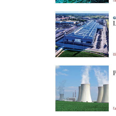
f
G
L
B
P
f