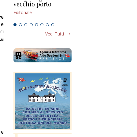
vecchio porto
scompaginato
Edi
Editoriale
Editoriale
ve
 e
ci
Vedi Tutti
ta
re