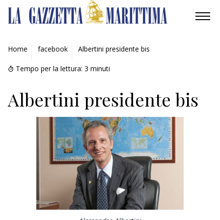
AMBIENTE
Home
facebook
Albertini presidente bis
MOBILITÀ
Tempo per la lettura:
3
minuti
INDUSTRIA
Albertini presidente bis
RICERCA
ECONOMIA
TURISMO
CULTURA
NAUTICA