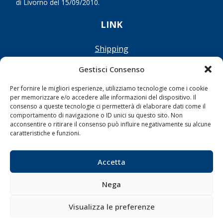
di Livorno del 15/09/2010.
LINK
Shipping
Porti/Interporti
Gestisci Consenso
Trasporti
Per fornire le migliori esperienze, utilizziamo tecnologie come i cookie
Varie
per memorizzare e/o accedere alle informazioni del dispositivo. Il
consenso a queste tecnologie ci permetterà di elaborare dati come il
Sostenibilità
comportamento di navigazione o ID unici su questo sito. Non
Compagnie di Navigazione
acconsentire o ritirare il consenso può influire negativamente su alcune
caratteristiche e funzioni.
Blue economy
Diporto
Accetta
Chi siamo
Contatti
Nega
Visualizza le preferenze
SEGUI