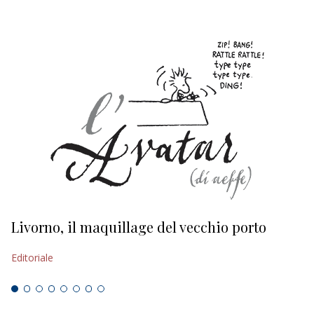
Livorno, il maquillage del vecchio porto
L
s
Editoriale
Ed