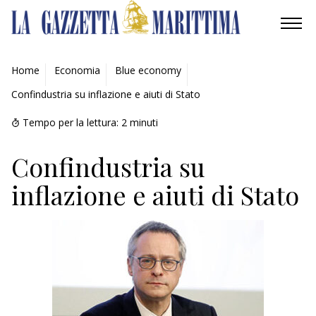
AMBIENTE
Home
Economia
Blue economy
Confindustria su inflazione e aiuti di Stato
MOBILITÀ
Tempo per la lettura:
2
minuti
INDUSTRIA
Confindustria su
RICERCA
inflazione e aiuti di Stato
ECONOMIA
TURISMO
CULTURA
NAUTICA