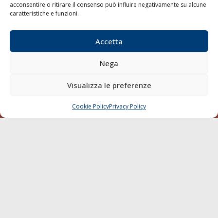
acconsentire o ritirare il consenso può influire negativamente su alcune
Varie
caratteristiche e funzioni.
Sostenibilità
Compagnie di Navigazione
Accetta
Blue economy
Nega
Diporto
Chi siamo
Visualizza le preferenze
Contatti
Cookie Policy
Privacy Policy
CHIAMA
SCRIVI
SEGUI
© 1968 - 2026 Tutti i diritti sono riservati