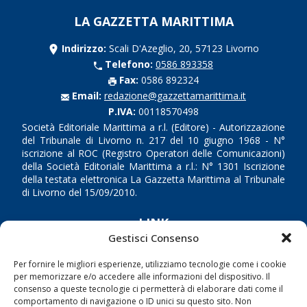
LA GAZZETTA MARITTIMA
Indirizzo:
Scali D'Azeglio, 20, 57123 Livorno
Telefono:
0586 893358
Fax:
0586 892324
Email:
redazione@gazzettamarittima.it
P.IVA:
00118570498
Società Editoriale Marittima a r.l. (Editore) - Autorizzazione
del Tribunale di Livorno n. 217 del 10 giugno 1968 - N°
iscrizione al ROC (Registro Operatori delle Comunicazioni)
della Società Editoriale Marittima a r.l.: N° 1301 Iscrizione
della testata elettronica La Gazzetta Marittima al Tribunale
di Livorno del 15/09/2010.
LINK
Gestisci Consenso
Shipping
Per fornire le migliori esperienze, utilizziamo tecnologie come i cookie
Porti/Interporti
per memorizzare e/o accedere alle informazioni del dispositivo. Il
consenso a queste tecnologie ci permetterà di elaborare dati come il
Trasporti
comportamento di navigazione o ID unici su questo sito. Non