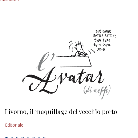
Livorno, il maquillage del vecchio porto
L
s
Editoriale
Ed