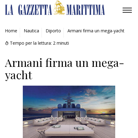
AMBIENTE
Home
Nautica
Diporto
Armani firma un mega-yacht
MOBILITÀ
Tempo per la lettura:
2
minuti
INDUSTRIA
Armani firma un mega-
yacht
RICERCA
ECONOMIA
TURISMO
CULTURA
NAUTICA