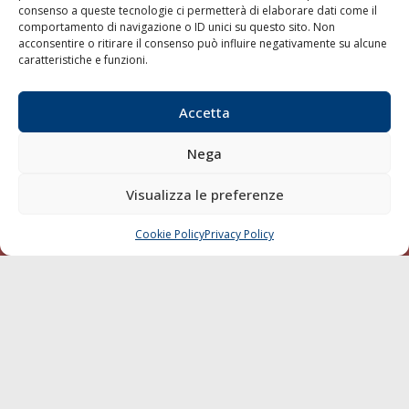
Shipping
consenso a queste tecnologie ci permetterà di elaborare dati come il
comportamento di navigazione o ID unici su questo sito. Non
Porti/Interporti
acconsentire o ritirare il consenso può influire negativamente su alcune
Trasporti
caratteristiche e funzioni.
Varie
Accetta
Sostenibilità
Compagnie di Navigazione
Nega
Blue economy
Visualizza le preferenze
Diporto
Chi siamo
Cookie Policy
Privacy Policy
CHIAMA
SCRIVI
Contatti
SEGUI