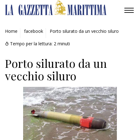
AMBIENTE
Home
facebook
Porto silurato da un vecchio siluro
MOBILITÀ
Tempo per la lettura:
2
minuti
INDUSTRIA
Porto silurato da un
vecchio siluro
RICERCA
ECONOMIA
TURISMO
CULTURA
NAUTICA