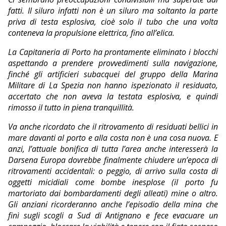
fatti. Il siluro infatti non è un siluro ma soltanto la parte
priva di testa esplosiva, cioè solo il tubo che una volta
conteneva la propulsione elettrica, fino all’elica.
La Capitaneria di Porto ha prontamente eliminato i blocchi
aspettando a prendere provvedimenti sulla navigazione,
finché gli artificieri subacquei del gruppo della Marina
Militare di La Spezia non hanno ispezionato il residuato,
accertato che non aveva la testata esplosiva, e quindi
rimosso il tutto in piena tranquillità.
Va anche ricordato che il ritrovamento di residuati bellici in
mare davanti al porto e alla costa non è una cosa nuova. E
anzi, l’attuale bonifica di tutta l’area anche interesserà la
Darsena Europa dovrebbe finalmente chiudere un’epoca di
ritrovamenti accidentali: o peggio, di arrivo sulla costa di
oggetti micidiali come bombe inesplose (il porto fu
martoriato dai bombardamenti degli alleati) mine o altro.
Gli anziani ricorderanno anche l’episodio della mina che
finì sugli scogli a Sud di Antignano e fece evacuare un