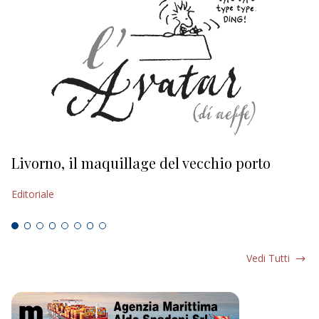
Livorno, il maquillage del vecchio porto
L
s
Editoriale
Ed
Vedi Tutti