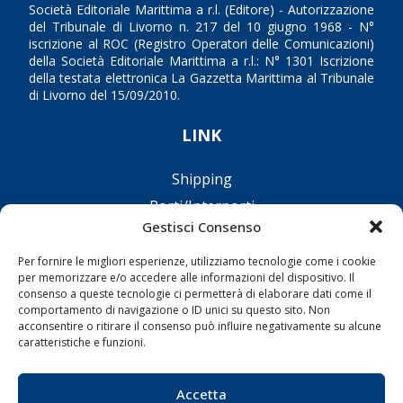
Società Editoriale Marittima a r.l. (Editore) - Autorizzazione
del Tribunale di Livorno n. 217 del 10 giugno 1968 - N°
iscrizione al ROC (Registro Operatori delle Comunicazioni)
della Società Editoriale Marittima a r.l.: N° 1301 Iscrizione
della testata elettronica La Gazzetta Marittima al Tribunale
di Livorno del 15/09/2010.
LINK
Shipping
Porti/Interporti
Gestisci Consenso
Trasporti
Varie
Per fornire le migliori esperienze, utilizziamo tecnologie come i cookie
per memorizzare e/o accedere alle informazioni del dispositivo. Il
Sostenibilità
consenso a queste tecnologie ci permetterà di elaborare dati come il
comportamento di navigazione o ID unici su questo sito. Non
Compagnie di Navigazione
acconsentire o ritirare il consenso può influire negativamente su alcune
Blue economy
caratteristiche e funzioni.
Diporto
Accetta
Chi siamo