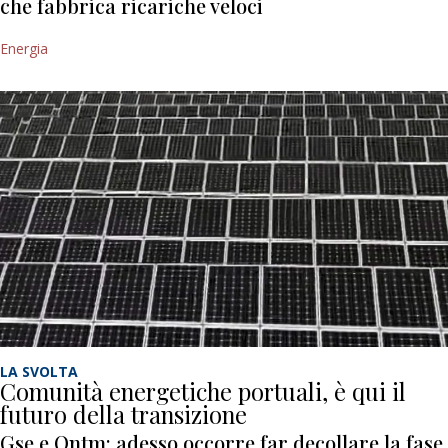
che fabbrica ricariche veloci
Energia
LA SVOLTA
Comunità energetiche portuali, è qui il
futuro della transizione
Gse e Ontm: adesso occorre far decollare la fase