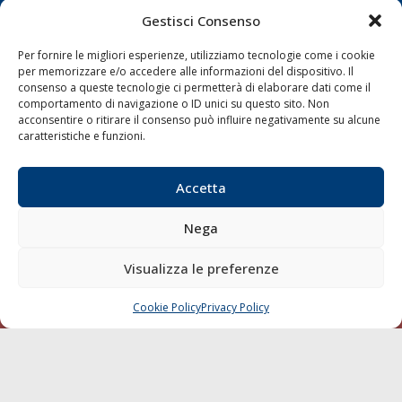
Gestisci Consenso
Shipping
Per fornire le migliori esperienze, utilizziamo tecnologie come i cookie
Porti/Interporti
per memorizzare e/o accedere alle informazioni del dispositivo. Il
Trasporti
consenso a queste tecnologie ci permetterà di elaborare dati come il
comportamento di navigazione o ID unici su questo sito. Non
Varie
acconsentire o ritirare il consenso può influire negativamente su alcune
caratteristiche e funzioni.
Sostenibilità
Compagnie di Navigazione
Accetta
Blue economy
Diporto
Nega
Chi siamo
Visualizza le preferenze
Contatti
Cookie Policy
Privacy Policy
CHIAMA
SCRIVI
SEGUI