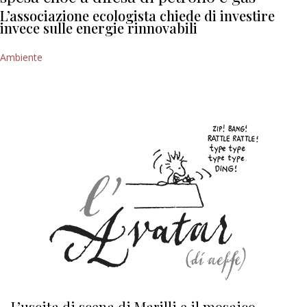
L’associazione ecologista chiede di investire
invece sulle energie rinnovabili
Ambiente
L’uscita di scena di Marilli e il mosaico
D