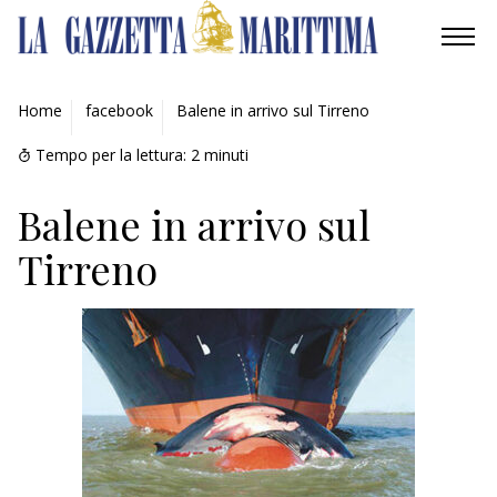
AMBIENTE
Home
facebook
Balene in arrivo sul Tirreno
MOBILITÀ
Tempo per la lettura:
2
minuti
INDUSTRIA
Balene in arrivo sul
Tirreno
RICERCA
ECONOMIA
TURISMO
CULTURA
NAUTICA