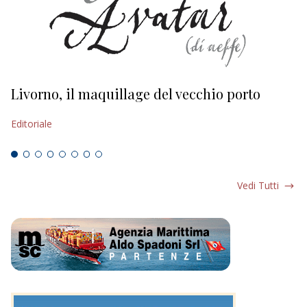
Livorno, il maquillage del vecchio porto
L
s
Editoriale
Ed
Vedi Tutti