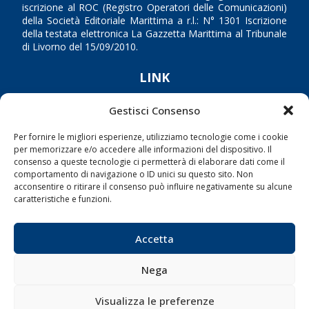
iscrizione al ROC (Registro Operatori delle Comunicazioni)
della Società Editoriale Marittima a r.l.: N° 1301 Iscrizione
della testata elettronica La Gazzetta Marittima al Tribunale
di Livorno del 15/09/2010.
LINK
Gestisci Consenso
Shipping
Porti/Interporti
Per fornire le migliori esperienze, utilizziamo tecnologie come i cookie
per memorizzare e/o accedere alle informazioni del dispositivo. Il
Trasporti
consenso a queste tecnologie ci permetterà di elaborare dati come il
Varie
comportamento di navigazione o ID unici su questo sito. Non
acconsentire o ritirare il consenso può influire negativamente su alcune
Sostenibilità
caratteristiche e funzioni.
Compagnie di Navigazione
Blue economy
Accetta
Diporto
Nega
Chi siamo
Contatti
Visualizza le preferenze