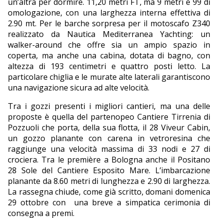
un’altra per dormire. 11,20 metri FT, ma 9 metri e 99 di
omologazione, con una larghezza interna effettiva di
2.90 mt. Per le barche sorpresa per il motoscafo Z340
realizzato da Nautica Mediterranea Yachting: un
walker-around che offre sia un ampio spazio in
coperta, ma anche una cabina, dotata di bagno, con
altezza di 193 centimetri e quattro posti letto. La
particolare chiglia e le murate alte laterali garantiscono
una navigazione sicura ad alte velocità.
Tra i gozzi presenti i migliori cantieri, ma una delle
proposte è quella del partenopeo Cantiere Tirrenia di
Pozzuoli che porta, della sua flotta, il 28 Viveur Cabin,
un gozzo planante con carena in vetroresina che
raggiunge una velocità massima di 33 nodi e 27 di
crociera. Tra le première a Bologna anche il Positano
28 Sole del Cantiere Esposito Mare. L’imbarcazione
planante da 8.60 metri di lunghezza e 2.90 di larghezza.
La rassegna chiude, come già scritto, domani domenica
29 ottobre con
una breve a simpatica cerimonia di
consegna a premi.