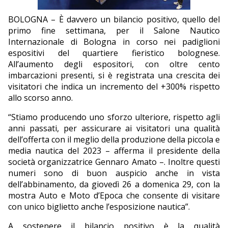
EDITORIALI
BOLOGNA – È davvero un bilancio positivo, quello del
primo fine settimana, per il Salone Nautico
Internazionale di Bologna in corso nei padiglioni
espositivi del quartiere fieristico bolognese.
All’aumento degli espositori, con oltre cento
imbarcazioni presenti, si è registrata una crescita dei
visitatori che indica un incremento del +300% rispetto
allo scorso anno.
“Stiamo producendo uno sforzo ulteriore, rispetto agli
anni passati, per assicurare ai visitatori una qualità
dell’offerta con il meglio della produzione della piccola e
media nautica del 2023 – afferma il presidente della
società organizzatrice Gennaro Amato –. Inoltre questi
numeri sono di buon auspicio anche in vista
dell’abbinamento, da giovedì 26 a domenica 29, con la
mostra Auto e Moto d’Epoca che consente di visitare
con unico biglietto anche l’esposizione nautica”.
A sostenere il bilancio positivo è la qualità