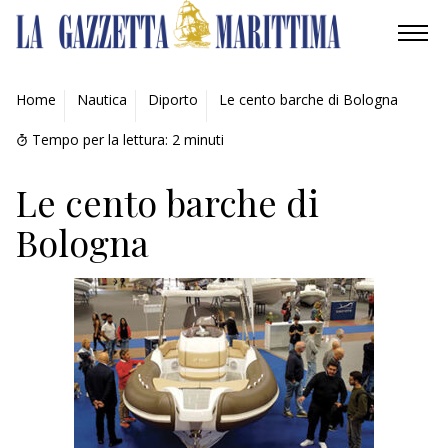
AMBIENTE
Home
Nautica
Diporto
Le cento barche di Bologna
MOBILITÀ
Tempo per la lettura:
2
minuti
INDUSTRIA
Le cento barche di
Bologna
RICERCA
ECONOMIA
TURISMO
CULTURA
NAUTICA