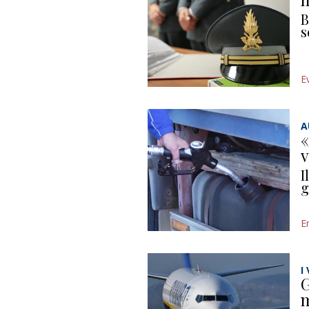
B
s
E
A
«
v
I
g
E
I
G
m