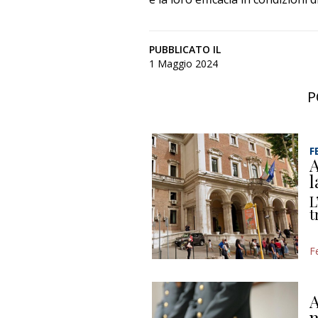
PUBBLICATO IL
1 Maggio 2024
P
F
A
l
L
t
F
A
m