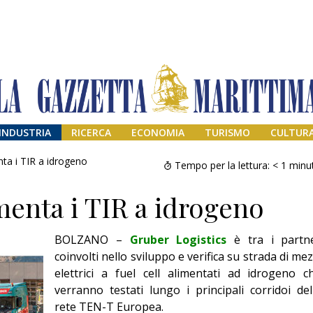
INDUSTRIA
RICERCA
ECONOMIA
TURISMO
CULTUR
ta i TIR a idrogeno
Tempo per la lettura:
< 1
minu
enta i TIR a idrogeno
BOLZANO –
Gruber Logistics
è tra i partn
coinvolti nello sviluppo e verifica su strada di mez
elettrici a fuel cell alimentati ad idrogeno c
verranno testati lungo i principali corridoi del
Addio amico
Giorgio
rete TEN-T Europea.