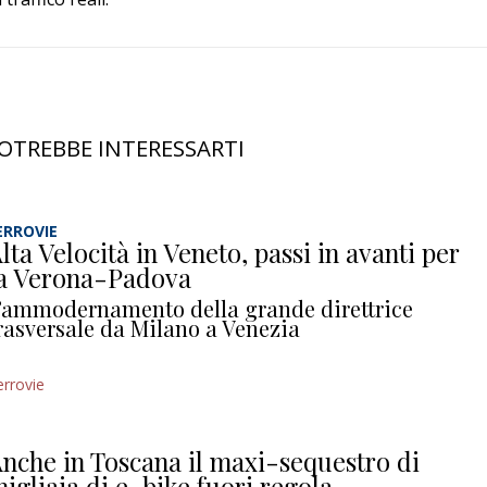
OTREBBE INTERESSARTI
ERROVIE
lta Velocità in Veneto, passi in avanti per
a Verona-Padova
’ammodernamento della grande direttrice
rasversale da Milano a Venezia
errovie
nche in Toscana il maxi-sequestro di
igliaia di e-bike fuori regola