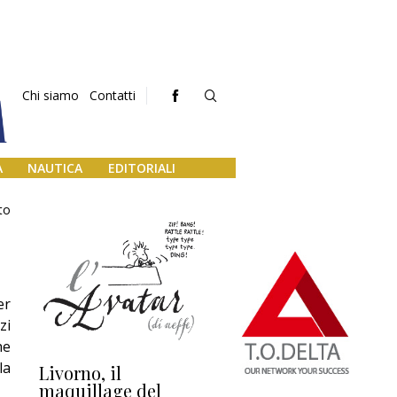
Chi siamo
Contatti
A
NAUTICA
EDITORIALI
to
er
zi
he
la
Livorno, il
L’uscita di scena di
Da
maquillage del
Marilli e il mosaico
gu