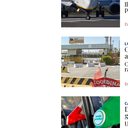
I
p
E
L
C
a
C
r
E
C
D
g
U