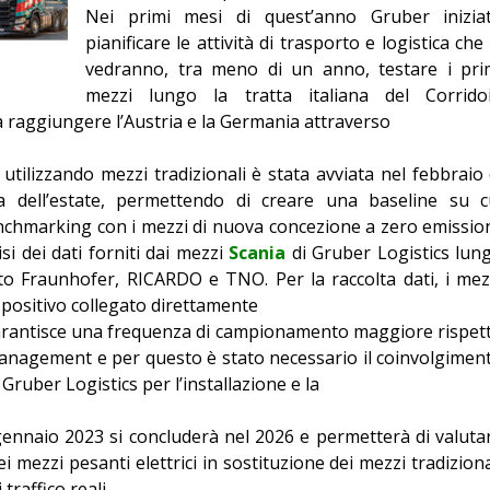
Nei primi mesi di quest’anno Gruber inizia
Editoriale
pianificare le attività di trasporto e logistica che 
vedranno, tra meno di un anno, testare i pri
mezzi lungo la tratta italiana del Corrido
 raggiungere l’Austria e la Germania attraverso
utilizzando mezzi tradizionali è stata avviata nel febbraio 
 dell’estate, permettendo di creare una baseline su c
benchmarking con i mezzi di nuova concezione a zero emission
isi dei dati forniti dai mezzi
Scania
di Gruber Logistics lun
ituto Fraunhofer, RICARDO e TNO. Per la raccolta dati, i mez
spositivo collegato direttamente
garantisce una frequenza di campionamento maggiore rispet
t Management e per questo è stato necessario il coinvolgimen
i Gruber Logistics per l’installazione e la
gennaio 2023 si concluderà nel 2026 e permetterà di valuta
ei mezzi pesanti elettrici in sostituzione dei mezzi tradiziona
 traffico reali.