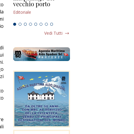
vecchio porto
scompaginato
to
Edi
la
Editoriale
Editoriale
mi
io
Vedi Tutti
di
ui
i.
go
zi
to
to
re
li