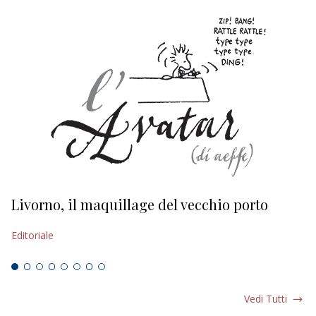
Livorno, il maquillage del vecchio porto
L
s
Editoriale
Ed
Vedi Tutti