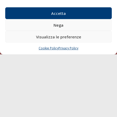
Accetta
Nega
Visualizza le preferenze
© 1968 - 2026 Tutti i diritti sono riservati
Cookie Policy
Privacy Policy
CHIAMA
SCRIVI
Cookie Policy
Privacy Policy
Mappa del sito
born in
MaMaStudiOs