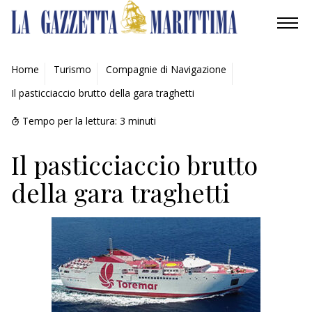
AMBIENTE
Home
Turismo
Compagnie di Navigazione
Il pasticciaccio brutto della gara traghetti
MOBILITÀ
Tempo per la lettura:
3
minuti
INDUSTRIA
Il pasticciaccio brutto
RICERCA
della gara traghetti
ECONOMIA
TURISMO
CULTURA
NAUTICA