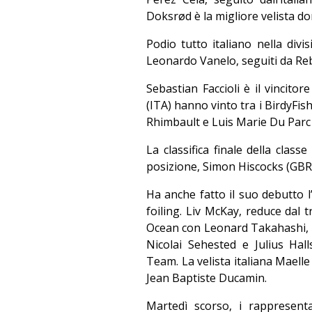
Doksrød è la migliore velista do
Podio tutto italiano nella di
Leonardo Vanelo, seguiti da Reb
Sebastian Faccioli è il vincito
(ITA) hanno vinto tra i BirdyFish
Rhimbault e Luis Marie Du Parc 
La classifica finale della clas
posizione, Simon Hiscocks (GBR) 
Ha anche fatto il suo debutto l
foiling. Liv McKay, reduce dal t
Ocean con Leonard Takahashi, 
Nicolai Sehested e Julius H
Team. La velista italiana Mael
Jean Baptiste Ducamin.
Martedì scorso, i rappresen