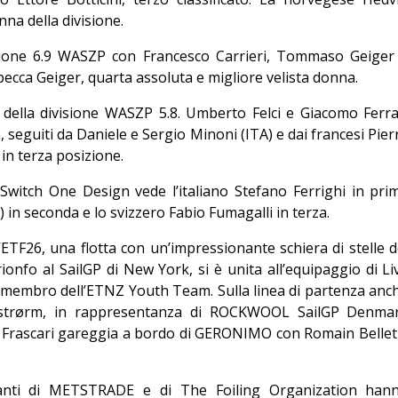
nna della divisione.
visione 6.9 WASZP con Francesco Carrieri, Tommaso Geiger
ecca Geiger, quarta assoluta e migliore velista donna.
re della divisione WASZP 5.8. Umberto Felci e Giacomo Ferra
, seguiti da Daniele e Sergio Minoni (ITA) e dai francesi Pier
in terza posizione.
se Switch One Design vede l’italiano Stefano Ferrighi in pri
in seconda e lo svizzero Fabio Fumagalli in terza.
’ETF26, una flotta con un’impressionante schiera di stelle d
rionfo al SailGP di New York, si è unita all’equipaggio di Li
membro dell’ETNZ Youth Team. Sulla linea di partenza anc
allstrørm, in rappresentanza di ROCKWOOL SailGP Denma
le Frascari gareggia a bordo di GERONIMO con Romain Bellet
tanti di METSTRADE e di The Foiling Organization han