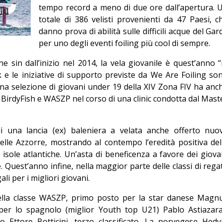
tempo record a meno di due ore dall’apertura. 
Editoriale
totale di 386 velisti provenienti da 47 Paesi, c
danno prova di abilità sulle difficili acque del Gar
per uno degli eventi foiling più cool di sempre.
sin dall’inizio nel 2014, la vela giovanile è quest’anno “i
 e le iniziative di supporto previste da We Are Foiling so
 una selezione di giovani under 19 della XIV Zona FIV ha anc
F, BirdyFish e WASZP nel corso di una clinic condotta dal Mast
di una lancia (ex) baleniera a velata anche offerto nuo
delle Azzorre, mostrando al contempo l’eredità positiva del
e isole atlantiche. Un’asta di beneficenza a favore dei giova
. Quest’anno infine, nella maggior parte delle classi di rega
li per i migliori giovani.
 della classe WASZP, primo posto per la star danese Magn
per lo spagnolo (miglior Youth top U21) Pablo Astiazar
no Ettore Botticini, terzo classificato. La norvegese Hedv