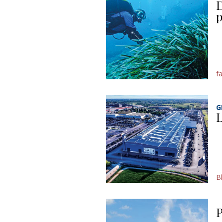
D
p
f
G
L
B
P