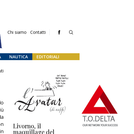
Chi siamo
Contatti
A
NAUTICA
EDITORIALI
ti
do
iù
da
on
Livorno, il
L’uscita di scena di
Da
maquillage del
Marilli e il mosaico
gu
in