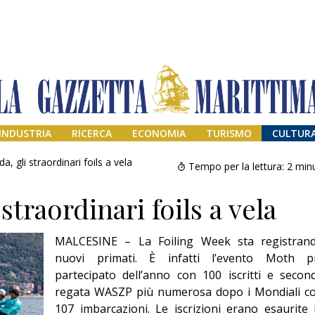
INDUSTRIA
RICERCA
ECONOMIA
TURISMO
CULTUR
a, gli straordinari foils a vela
Tempo per la lettura:
2
minu
straordinari foils a vela
MALCESINE – La Foiling Week sta registran
nuovi primati. È infatti l’evento Moth p
partecipato dell’anno con 100 iscritti e secon
regata WASZP più numerosa dopo i Mondiali c
Addio amico
Giorgio
107 imbarcazioni. Le iscrizioni erano esaurite 