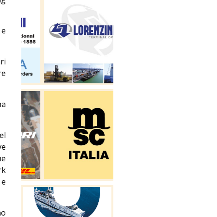
 e
ri
re
ma
el
ve
he
rk
 e
no