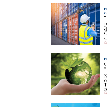
P
G
“
P
d
O
a
f
P
C
N
o
T
r
f