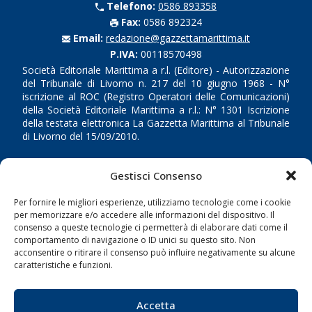
Telefono:
0586 893358
Fax:
0586 892324
Email:
redazione@gazzettamarittima.it
P.IVA:
00118570498
Società Editoriale Marittima a r.l. (Editore) - Autorizzazione
del Tribunale di Livorno n. 217 del 10 giugno 1968 - N°
iscrizione al ROC (Registro Operatori delle Comunicazioni)
della Società Editoriale Marittima a r.l.: N° 1301 Iscrizione
della testata elettronica La Gazzetta Marittima al Tribunale
di Livorno del 15/09/2010.
LINK
Gestisci Consenso
Shipping
Per fornire le migliori esperienze, utilizziamo tecnologie come i cookie
per memorizzare e/o accedere alle informazioni del dispositivo. Il
Porti/Interporti
consenso a queste tecnologie ci permetterà di elaborare dati come il
comportamento di navigazione o ID unici su questo sito. Non
Trasporti
acconsentire o ritirare il consenso può influire negativamente su alcune
Varie
caratteristiche e funzioni.
Sostenibilità
Accetta
Compagnie di Navigazione