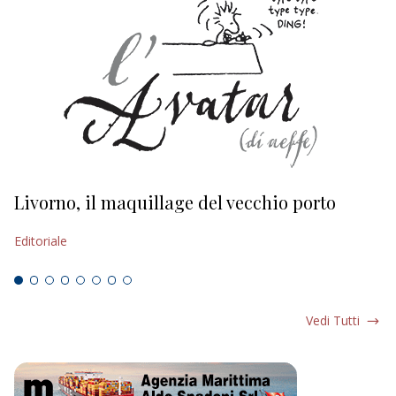
Livorno, il maquillage del vecchio porto
L
s
Editoriale
Ed
Vedi Tutti