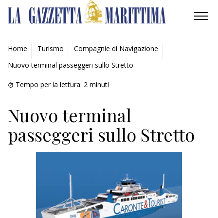
AMBIENTE
Home
Turismo
Compagnie di Navigazione
Nuovo terminal passeggeri sullo Stretto
MOBILITÀ
Tempo per la lettura:
2
minuti
INDUSTRIA
Nuovo terminal
RICERCA
passeggeri sullo Stretto
ECONOMIA
TURISMO
CULTURA
NAUTICA