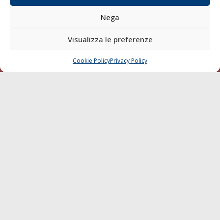
Blue economy
Nega
Diporto
Visualizza le preferenze
Chi siamo
Contatti
Cookie Policy
Privacy Policy
CHIAMA
SCRIVI
SEGUI
© 1968 - 2026 Tutti i diritti sono riservati
Cookie Policy
Privacy Policy
Mappa del sito
born in
MaMaStudiOs