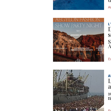
A
L
D
s
S
A
E
A
L
a
1
n
E