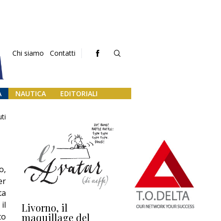
Chi siamo
Contatti
A
NAUTICA
EDITORIALI
ti
o,
er
ta
il
Livorno, il
L’uscita di scena di
Da
maquillage del
Marilli e il mosaico
gu
to