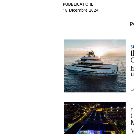
PUBBLICATO IL
18 Dicembre 2024
P
S
I
C
I
u
C
T
G
M
M