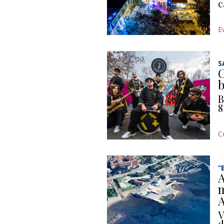
c
E
S
C
b
B
8
C
“
A
m
A
V
d