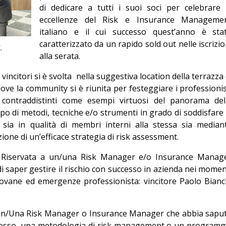
di dedicare a tutti i suoi soci per celebrare 
Editoriale
eccellenze del Risk e Insurance Manageme
italiano e il cui successo quest’anno è sta
caratterizzato da un rapido sold out nelle iscrizio
.
alla serata.
incitori si è svolta
nella suggestiva location della terrazza 
ove la community si è riunita per festeggiare i professionis
 contraddistinti come esempi virtuosi del panorama del
ppo di metodi, tecniche e/o strumenti in grado di soddisfare 
, sia in qualità di membri interni alla stessa sia median
zione di un’efficace strategia di risk assessment.
Riservata a un/una Risk Manager e/o Insurance Manag
 saper gestire il rischio con successo in azienda nei momen
 giovane ed emergenze professionista: vincitore Paolo Bianc
/Una Risk Manager o Insurance Manager che abbia sapu
cesso, una metodologia di risk management o un program