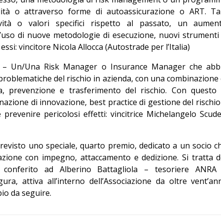
ità o attraverso forme di autoassicurazione o ART. Ta
tà o valori specifici rispetto al passato, un aumen
 o l’uso di nuove metodologie di esecuzione, nuovi strumenti
si: vincitore Nicola Allocca (Autostrade per l’Italia)
– Un/Una Risk Manager o Insurance Manager che abb
problematiche del rischio in azienda, con una combinazione 
nza, prevenzione e trasferimento del rischio. Con questo 
azione di innovazione, best practice di gestione del rischio
 prevenire pericolosi effetti: vincitrice Michelangelo Scude
revisto uno speciale, quarto premio, dedicato a un socio c
iazione con impegno, attaccamento e dedizione. Si tratta d
a conferito ad Alberino Battagliola – tesoriere ANRA
gura, attiva all’interno dell’Associazione da oltre vent’ann
io da seguire.