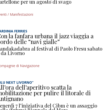
artellone per un agosto di svago
venti / Manifestazioni
ARDINIA FERRIES
on la fanfara urbana il jazz viaggia a
ordo delle “navi gialle”
andakadabra al festival di Paolo Fresu sabato
 da Livorno
ompagnie di Navigazione
BLU NEXT LIVORNO”
ll’ora dell’aperitivo scatta la
obilitazione per pulire il litorale di
ntignano
enerdì 7 l’iniziativa del Cibm è un assaggio
ella (futura) Biennale del Mare