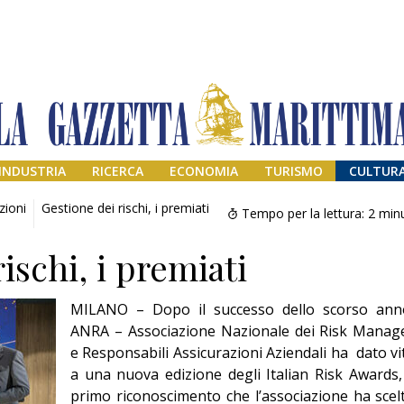
INDUSTRIA
RICERCA
ECONOMIA
TURISMO
CULTUR
zioni
Gestione dei rischi, i premiati
Tempo per la lettura:
2
minu
ischi, i premiati
MILANO – Dopo il successo dello scorso ann
ANRA – Associazione Nazionale dei Risk Manag
e Responsabili Assicurazioni Aziendali ha
dato vi
a una nuova edizione degli Italian Risk Awards, 
Addio amico
Giorgio
primo riconoscimento che l’associazione ha scel