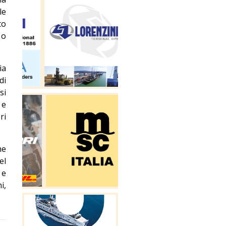
le
to
 o
ia
di
si
 e
ri
he
el
 e
i,