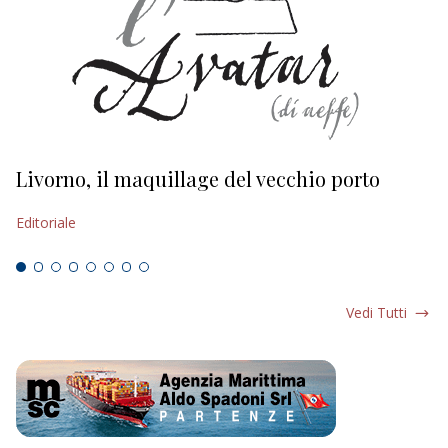
Livorno, il maquillage del vecchio porto
L
s
Editoriale
Ed
Vedi Tutti