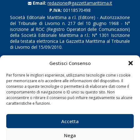
Email:
redazione@gazzettamarittima.it
P.IVA:
00118570498
Società Editoriale Marittima a r.l. (Editore) - Autorizzazione
del Tribunale di Livorno n. 217 del 10 giugno 1968 - N°
iscrizione al ROC (Registro Operatori delle Comunicazioni)
della Società Editoriale Marittima a r.l.: N° 1301 Iscrizione
della testata elettronica La Gazzetta Marittima al Tribunale
di Livorno del 15/09/2010.
LINK
Gestisci Consenso
Per fornire le migliori esperienze, utilizziamo tecnologie come i cookie
Shipping
per memorizzare e/o accedere alle informazioni del dispositivo. Il
Porti/Interporti
consenso a queste tecnologie ci permetterà di elaborare dati come il
comportamento di navigazione o ID unici su questo sito. Non
Trasporti
acconsentire o ritirare il consenso può influire negativamente su alcune
caratteristiche e funzioni.
Varie
Sostenibilità
Accetta
Compagnie di Navigazione
Blue economy
Nega