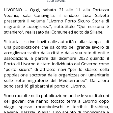
Luca Salvetti
EDITORIALI
LIVORNO – Oggi, sabato 21 alle 11 alla Fortezza
Vecchia, sala Canaviglia, il sindaco Luca Salvetti
presenterà il volume “Livorno Porto Sicuro. Storie di
migranti e accoglienza”, sottotitolo “Qui nessuno è
straniero”, realizzato dal Comune ed edito da Sillabe.
Si tratta – scrive l’invito alle autorità e alla stampa – di
una pubblicazione che dà conto del grande lavoro di
accoglienza svolto dalla città e dalla sua rete di enti e
associazioni, a partire dal dicembre 2022 quando il
Porto di Livorno è stato individuato dal Governo come
“porto sicuro” di attracco navi “per lo sbarco della
popolazione soccorsa dalle organizzazioni umanitarie
sulle rotte migratorie del Mediterraneo”. Da allora
sono stati 16 gli sbarchi al porto di Livorno.
Sono raccolte nella pubblicazione anche le voci di alcuni
dei giovani che hanno toccato terra a Livorno dopo
viaggi spesso rocamboleschi e terribili: Ibrahima,
Rayene, Bassidy, Waqar. Uno spunto di conoscenza e