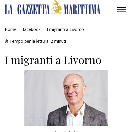
AMBIENTE
Home
facebook
I migranti a Livorno
MOBILITÀ
Tempo per la lettura:
2
minuti
INDUSTRIA
I migranti a Livorno
RICERCA
ECONOMIA
TURISMO
CULTURA
NAUTICA