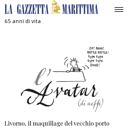
65 anni di vita
AMBIENTE
MOBILITÀ
INDUSTRIA
RICERCA
ECONOMIA
TURISMO
CULTURA
Livorno, il maquillage del vecchio porto
L
NAUTICA
s