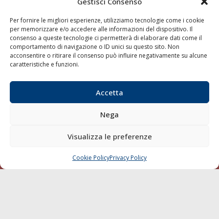
Gestisci Consenso
Per fornire le migliori esperienze, utilizziamo tecnologie come i cookie
per memorizzare e/o accedere alle informazioni del dispositivo. Il
consenso a queste tecnologie ci permetterà di elaborare dati come il
comportamento di navigazione o ID unici su questo sito. Non
acconsentire o ritirare il consenso può influire negativamente su alcune
LA GAZZETTA MARITTIMA
caratteristiche e funzioni.
Indirizzo:
Scali D'Azeglio, 20, 57123 Livorno
Telefono:
0586 893358
Accetta
Fax:
0586 892324
Nega
Email:
redazione@gazzettamarittima.it
P.IVA:
00118570498
Visualizza le preferenze
Società Editoriale Marittima a r.l. (Editore) - Autorizzazione
del Tribunale di Livorno n. 217 del 10 giugno 1968 - N°
iscrizione al ROC (Registro Operatori delle Comunicazioni)
Cookie Policy
Privacy Policy
CHIAMA
SCRIVI
della Società Editoriale Marittima a r.l.: N° 1301 Iscrizione
della testata elettronica La Gazzetta Marittima al Tribunale
di Livorno del 15/09/2010.
LINK