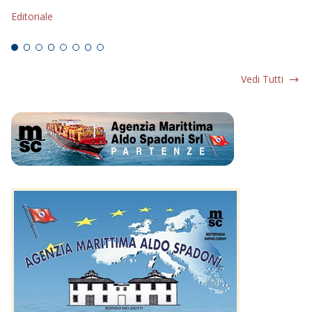
Editoriale
EDITORIALI
Ed
Vedi Tutti