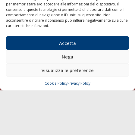
per memorizzare e/o accedere alle informazioni del dispositivo. Il
consenso a queste tecnologie ci permetterà di elaborare dati come il
LA GAZZETTA MARITTIMA
comportamento di navigazione o ID unici su questo sito. Non
acconsentire o ritirare il consenso può influire negativamente su alcune
Indirizzo:
Scali D'Azeglio, 20, 57123 Livorno
caratteristiche e funzioni.
Telefono:
0586 893358
Fax:
0586 892324
Accetta
Email:
redazione@gazzettamarittima.it
P.IVA:
00118570498
Nega
Società Editoriale Marittima a r.l. (Editore) - Autorizzazione
del Tribunale di Livorno n. 217 del 10 giugno 1968 - N°
iscrizione al ROC (Registro Operatori delle Comunicazioni)
Visualizza le preferenze
della Società Editoriale Marittima a r.l.: N° 1301 Iscrizione
della testata elettronica La Gazzetta Marittima al Tribunale
Cookie Policy
Privacy Policy
CHIAMA
SCRIVI
di Livorno del 15/09/2010.
LINK
Shipping
Porti/Interporti
Trasporti