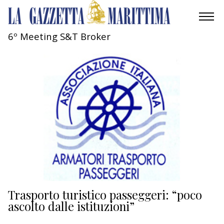
6º Meeting S&T Broker
AMBIENTE
MOBILITÀ
INDUSTRIA
RICERCA
ECONOMIA
TURISMO
CULTURA
Trasporto turistico passeggeri: “poco
ascolto dalle istituzioni”
NAUTICA