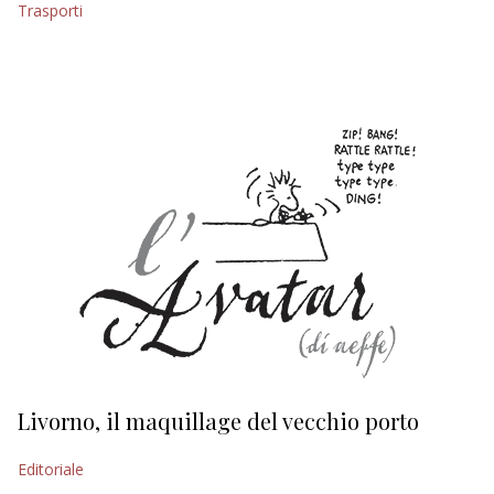
Trasporti
EDITORIALI
Livorno, il maquillage del vecchio porto
L
s
Editoriale
Ed