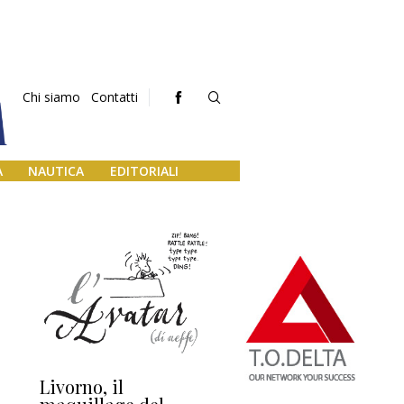
Chi siamo
Contatti
A
NAUTICA
EDITORIALI
Livorno, il
L’uscita di scena di
Da