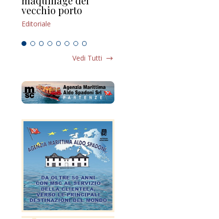
maquillage del
Marilli e il mosaico
gu
vecchio porto
scompaginato
Edi
Editoriale
Editoriale
Vedi Tutti