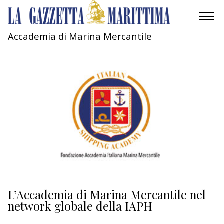
Accademia di Marina Mercantile
AMBIENTE
MOBILITÀ
INDUSTRIA
RICERCA
ECONOMIA
TURISMO
CULTURA
L’Accademia di Marina Mercantile nel
network globale della IAPH
NAUTICA