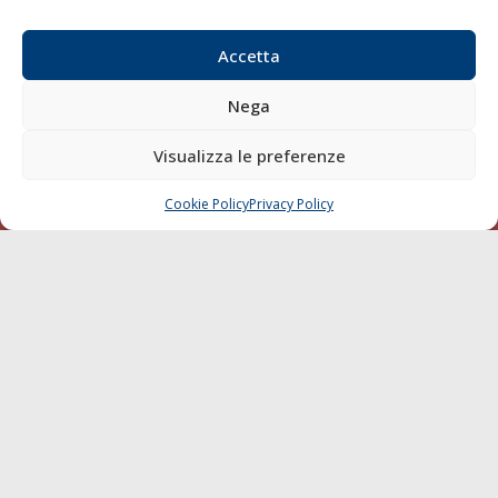
Email:
redazione@gazzettamarittima.it
P.IVA:
00118570498
Accetta
Società Editoriale Marittima a r.l. (Editore) - Autorizzazione
del Tribunale di Livorno n. 217 del 10 giugno 1968 - N°
Nega
iscrizione al ROC (Registro Operatori delle Comunicazioni)
della Società Editoriale Marittima a r.l.: N° 1301 Iscrizione
Visualizza le preferenze
della testata elettronica La Gazzetta Marittima al Tribunale
di Livorno del 15/09/2010.
Cookie Policy
Privacy Policy
CHIAMA
SCRIVI
LINK
Shipping
Porti/Interporti
Trasporti
Varie
Sostenibilità
Compagnie di Navigazione
Blue economy