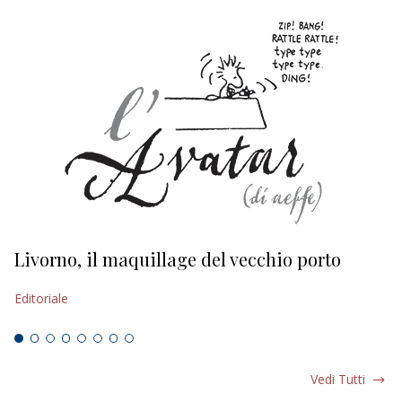
Livorno, il maquillage del vecchio porto
L
s
Editoriale
Ed
Vedi Tutti