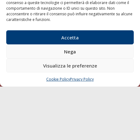
consenso a queste tecnologie ci permetterà di elaborare dati come il
LA GAZZETTA MARITTIMA
comportamento di navigazione o ID unici su questo sito. Non
acconsentire o ritirare il consenso può influire negativamente su alcune
Indirizzo:
Scali D'Azeglio, 20, 57123 Livorno
caratteristiche e funzioni.
Telefono:
0586 893358
Fax:
0586 892324
Accetta
Email:
redazione@gazzettamarittima.it
P.IVA:
00118570498
Nega
Società Editoriale Marittima a r.l. (Editore) - Autorizzazione
del Tribunale di Livorno n. 217 del 10 giugno 1968 - N°
Visualizza le preferenze
iscrizione al ROC (Registro Operatori delle Comunicazioni)
della Società Editoriale Marittima a r.l.: N° 1301 Iscrizione
della testata elettronica La Gazzetta Marittima al Tribunale
Cookie Policy
Privacy Policy
CHIAMA
SCRIVI
di Livorno del 15/09/2010.
LINK
Shipping
Porti/Interporti
Trasporti