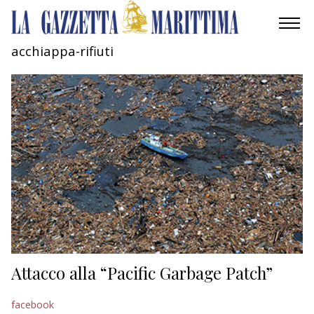
acchiappa-rifiuti
AMBIENTE
MOBILITÀ
INDUSTRIA
RICERCA
ECONOMIA
TURISMO
CULTURA
Attacco alla “Pacific Garbage Patch”
NAUTICA
facebook