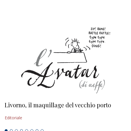
EDITORIALI
Livorno, il maquillage del vecchio porto
L
s
Editoriale
Ed