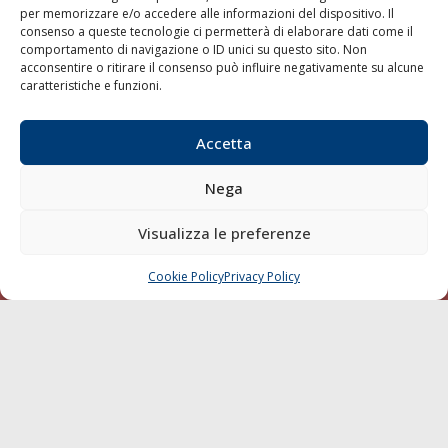
per memorizzare e/o accedere alle informazioni del dispositivo. Il
consenso a queste tecnologie ci permetterà di elaborare dati come il
LA GAZZETTA MARITTIMA
comportamento di navigazione o ID unici su questo sito. Non
acconsentire o ritirare il consenso può influire negativamente su alcune
Indirizzo:
Scali D'Azeglio, 20, 57123 Livorno
caratteristiche e funzioni.
Telefono:
0586 893358
Fax:
0586 892324
Accetta
Email:
redazione@gazzettamarittima.it
P.IVA:
00118570498
Nega
Società Editoriale Marittima a r.l. (Editore) - Autorizzazione
del Tribunale di Livorno n. 217 del 10 giugno 1968 - N°
iscrizione al ROC (Registro Operatori delle Comunicazioni)
Visualizza le preferenze
della Società Editoriale Marittima a r.l.: N° 1301 Iscrizione
della testata elettronica La Gazzetta Marittima al Tribunale
Cookie Policy
Privacy Policy
CHIAMA
SCRIVI
di Livorno del 15/09/2010.
LINK
Shipping
Porti/Interporti
Trasporti