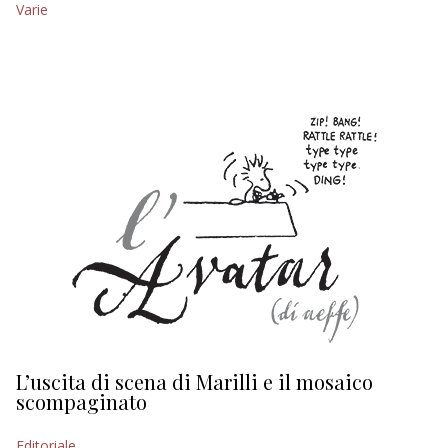
Varie
EDITORIALI
L’uscita di scena di Marilli e il mosaico
D
scompaginato
Ed
Editoriale