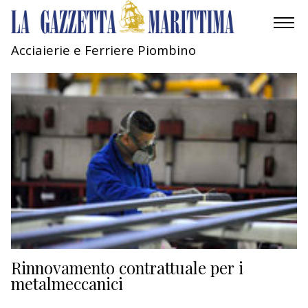
Acciaierie e Ferriere Piombino
AMBIENTE
MOBILITÀ
INDUSTRIA
RICERCA
ECONOMIA
TURISMO
CULTURA
Rinnovamento contrattuale per i
metalmeccanici
NAUTICA