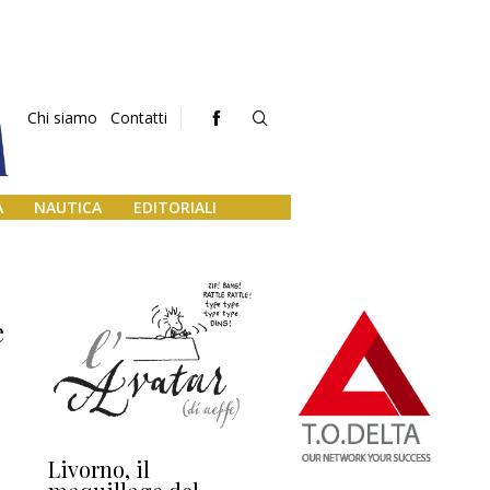
Chi siamo
Contatti
A
NAUTICA
EDITORIALI
e
Livorno, il
L’uscita di scena di
Da