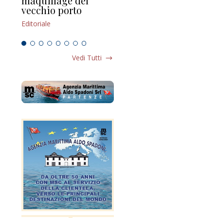
maquillage del
Marilli e il mosaico
gu
vecchio porto
scompaginato
Edi
Editoriale
Editoriale
Vedi Tutti