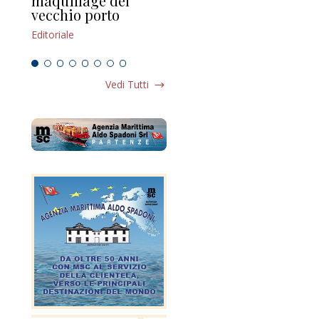
maquillage del
Marilli e il mosaico
gu
vecchio porto
scompaginato
Edi
Editoriale
Editoriale
Vedi Tutti