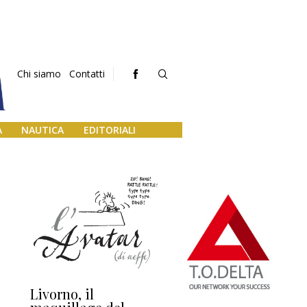
Chi siamo
Contatti
A
NAUTICA
EDITORIALI
Livorno, il
L’uscita di scena di
Da