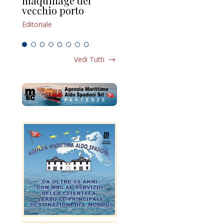
maquillage del
Marilli e il mosaico
gu
vecchio porto
scompaginato
Edi
Editoriale
Editoriale
Vedi Tutti