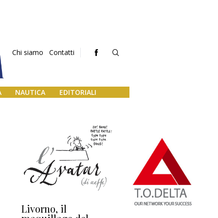
Chi siamo
Contatti
A
NAUTICA
EDITORIALI
Livorno, il
L’uscita di scena di
Da