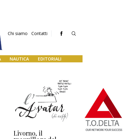
Chi siamo
Contatti
A
NAUTICA
EDITORIALI
Livorno, il
L’uscita di scena di
Da