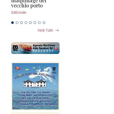
maquillage del
Marilli e il mosaico
gu
vecchio porto
scompaginato
Edi
Editoriale
Editoriale
Vedi Tutti