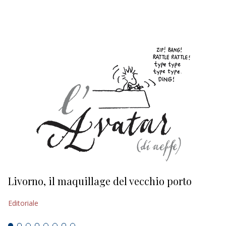
EDITORIALI
Livorno, il maquillage del vecchio porto
L
s
Editoriale
Ed