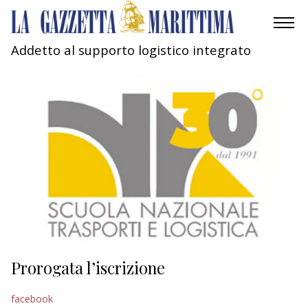
Addetto al supporto logistico integrato
AMBIENTE
MOBILITÀ
INDUSTRIA
RICERCA
ECONOMIA
TURISMO
CULTURA
Prorogata l’iscrizione
NAUTICA
facebook