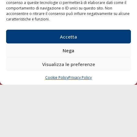
consenso a queste tecnologie ci permetterà di elaborare dati come il
LA GAZZETTA MARITTIMA
comportamento di navigazione o ID unici su questo sito. Non
acconsentire o ritirare il consenso può influire negativamente su alcune
Indirizzo:
Scali D'Azeglio, 20, 57123 Livorno
caratteristiche e funzioni.
Telefono:
0586 893358
Fax:
0586 892324
Accetta
Email:
redazione@gazzettamarittima.it
P.IVA:
00118570498
Nega
Società Editoriale Marittima a r.l. (Editore) - Autorizzazione
del Tribunale di Livorno n. 217 del 10 giugno 1968 - N°
Visualizza le preferenze
iscrizione al ROC (Registro Operatori delle Comunicazioni)
della Società Editoriale Marittima a r.l.: N° 1301 Iscrizione
della testata elettronica La Gazzetta Marittima al Tribunale
Cookie Policy
Privacy Policy
CHIAMA
SCRIVI
di Livorno del 15/09/2010.
LINK
Shipping
Porti/Interporti
Trasporti