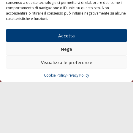
consenso a queste tecnologie ci permetterà di elaborare dati come il
LA GAZZETTA MARITTIMA
comportamento di navigazione o ID unici su questo sito. Non
acconsentire o ritirare il consenso può influire negativamente su alcune
Indirizzo:
Scali D'Azeglio, 20, 57123 Livorno
caratteristiche e funzioni.
Telefono:
0586 893358
Fax:
0586 892324
Accetta
Email:
redazione@gazzettamarittima.it
P.IVA:
00118570498
Nega
Società Editoriale Marittima a r.l. (Editore) - Autorizzazione
del Tribunale di Livorno n. 217 del 10 giugno 1968 - N°
Visualizza le preferenze
iscrizione al ROC (Registro Operatori delle Comunicazioni)
della Società Editoriale Marittima a r.l.: N° 1301 Iscrizione
della testata elettronica La Gazzetta Marittima al Tribunale
Cookie Policy
Privacy Policy
CHIAMA
SCRIVI
di Livorno del 15/09/2010.
LINK
Shipping
Porti/Interporti
Trasporti