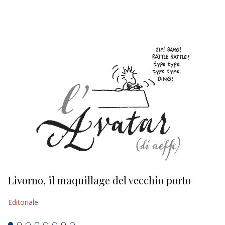
EDITORIALI
Livorno, il maquillage del vecchio porto
L
s
Editoriale
Ed