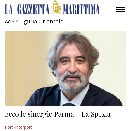
AdSP Liguria Orientale
AMBIENTE
MOBILITÀ
INDUSTRIA
RICERCA
ECONOMIA
TURISMO
CULTURA
Ecco le sinergie Parma – La Spezia
NAUTICA
Porti/Interporti